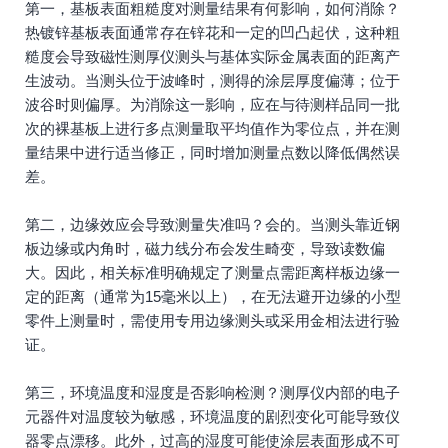
第一，基板表面粗糙度对测量结果有何影响，如何消除？
热镀锌基板表面通常存在锌花和一定的凹凸起伏，这种粗
糙度会导致磁性测厚仪测头与基体实际金属表面的距离产
生波动。当测头位于波峰时，测得的涂层厚度偏薄；位于
波谷时则偏厚。为消除这一影响，应在与待测样品同一批
次的裸基板上进行多点测量取平均值作为零位点，并在测
量结果中进行适当修正，同时增加测量点数以降低偶然误
差。
第二，边缘效应会导致测量失准吗？会的。当测头靠近钢
板边缘或内角时，磁力线分布会发生畸变，导致读数偏
大。因此，相关标准明确规定了测量点需距离样板边缘一
定的距离（通常为15毫米以上），在无法避开边缘的小型
零件上测量时，需使用专用边缘测头或采用金相法进行验
证。
第三，环境温度和湿度是否影响检测？测厚仪内部的电子
元器件对温度较为敏感，环境温度的剧烈变化可能导致仪
器零点漂移。此外，过高的湿度可能使涂层表面形成不可