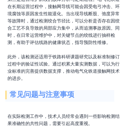
在长期运营过程中，接触网导线可能会因受电弓冲击、环
境腐蚀等原因发生性能退化。当出现导线断股、弛度异常
等故障时，通过检测绞合节径比，可以分析是否存在因绞
合工艺不良导致的局部应力集中，从而追溯事故原因。同
时，在日常运营维护中，对关键节点的绞线进行抽样检
测，有助于评估线路的健康状态，指导预防性维修。
此外，该检测还适用于铁路科研课题研究以及标准制修订
过程中的验证性试验。通过积累大量实测数据，可以为行
业标准的完善提供数据支撑，推动电气化铁道接触网技术
的进步。
常见问题与注意事项
在实际检测工作中，技术人员经常会遇到一些影响检测结
果准确性的共性问题，需要引起高度重视。