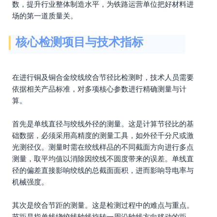
数，提升行业整体制造水平，为铁路运营单位把好材料进
场的第一道质量关。
核心检测项目与技术指标
在进行铜及铜合金绞线绞合节径比检测时，技术人员需要
依据相关产品标准，对多项核心参数进行精确测量与计
算。
首先是单线直径与绞线外径的测量。这是计算节径比的基
础数据，必须采用高精度的测量工具，如外径千分尺或激
光测径仪。测量时需在绞线样品的不同截面方向进行多点
测量，取平均值以消除因绞线不圆度带来的误差。单线直
径的偏差直接影响绞线的总截面面积，进而影响导电率与
机械强度。
其次是绞合节距的测量。这是检测过程中的难点与重点。
节距是指单线绕绞线轴线旋转一周沿轴线方向移动的距