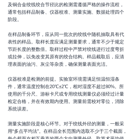
及铜合金绞线绞合节径比的检测需遵循严格的操作流程，
通常包括样品制备、仪器校准、测量实施、数据处理四个
阶段。
在样品制备环节，应从同一批次的绞线中随机抽取具有代
表性的样品。取样长度应满足测量要求，通常不少于规定
节距长度的整数倍。取样过程中严禁对绞线进行过度弯折
或拉伸，以免改变其原有的绞合结构。样品截取后，应清
理表面的油污、灰尘等杂质，确保测量表面光洁。
仪器校准是检测的前提。实验室环境需满足恒温恒湿条
件，通常温度控制在20℃±2℃，相对湿度不超过80%。所
使用的千分尺、游标卡尺或专用绞线测量仪必须经过计量
检定合格，并在有效期内使用。测量前需校对零位，消除
系统误差。
测量实施阶段是核心环节。对于绞线外径的测量，一般采
用“多点平均法”。在样品全长范围内选取不少于三个截面，
每个截面在相互垂直的两个方向测量外径，取算术平均值