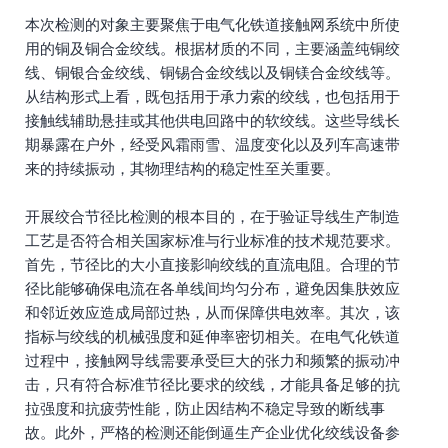
本次检测的对象主要聚焦于电气化铁道接触网系统中所使
用的铜及铜合金绞线。根据材质的不同，主要涵盖纯铜绞
线、铜银合金绞线、铜锡合金绞线以及铜镁合金绞线等。
从结构形式上看，既包括用于承力索的绞线，也包括用于
接触线辅助悬挂或其他供电回路中的软绞线。这些导线长
期暴露在户外，经受风霜雨雪、温度变化以及列车高速带
来的持续振动，其物理结构的稳定性至关重要。
开展绞合节径比检测的根本目的，在于验证导线生产制造
工艺是否符合相关国家标准与行业标准的技术规范要求。
首先，节径比的大小直接影响绞线的直流电阻。合理的节
径比能够确保电流在各单线间均匀分布，避免因集肤效应
和邻近效应造成局部过热，从而保障供电效率。其次，该
指标与绞线的机械强度和延伸率密切相关。在电气化铁道
过程中，接触网导线需要承受巨大的张力和频繁的振动冲
击，只有符合标准节径比要求的绞线，才能具备足够的抗
拉强度和抗疲劳性能，防止因结构不稳定导致的断线事
故。此外，严格的检测还能倒逼生产企业优化绞线设备参