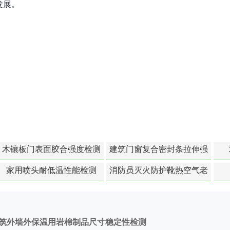
发展。
木镶板门表面胶合强度检测
建筑门窗复合密封条拉伸强
度-硬质塑料材料检测
家用喷头耐低温性能检测
消防员灭火防护靴热空气老
化扯断强度降低检测
筑外墙外保温用岩棉制品尺寸稳定性检测