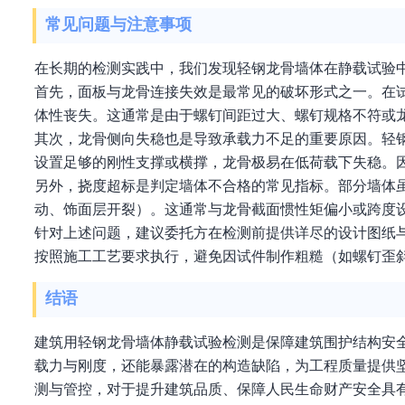
常见问题与注意事项
在长期的检测实践中，我们发现轻钢龙骨墙体在静载试验
首先，面板与龙骨连接失效是最常见的破坏形式之一。在
体性丧失。这通常是由于螺钉间距过大、螺钉规格不符或
其次，龙骨侧向失稳也是导致承载力不足的重要原因。轻
设置足够的刚性支撑或横撑，龙骨极易在低荷载下失稳。
另外，挠度超标是判定墙体不合格的常见指标。部分墙体
动、饰面层开裂）。这通常与龙骨截面惯性矩偏小或跨度
针对上述问题，建议委托方在检测前提供详尽的设计图纸
按照施工工艺要求执行，避免因试件制作粗糙（如螺钉歪
结语
建筑用轻钢龙骨墙体静载试验检测是保障建筑围护结构安
载力与刚度，还能暴露潜在的构造缺陷，为工程质量提供
测与管控，对于提升建筑品质、保障人民生命财产安全具