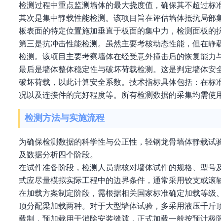
检测过程中重点监测墙体的最大挠度值，确保其不超过标
其次是集中静载性能检测。该项目旨在评估墙体抵抗局部
板表面的特定位置施加垂直于板面的集中力，检测面板的
第三是抗冲击性能检测。虽然主要考核动态性能，但在静
检测。该项目主要考察墙体在经受意外撞击后的恢复能力
最后是墙体整体稳定性与破坏荷载检测。这是判定墙体安
破坏荷载，以此计算安全系数。技术指标具体包括：在标
况以及连接件的完好程度等。所有检测数据的采集均需使
检测方法与实施流程
为确保检测数据的科学性与公正性，轻钢龙骨墙体静载试
及数据分析四个阶段。
在试件准备阶段，检测人员需核对墙体试件的规格、型号
式应尽量模拟实际工程中的边界条件，通常采用铰支或滚
在加载方案制定阶段，需根据相关国家标准确定加载等级
顶分配梁加载两种。对于大型墙体试验，多采用液压千斤
载制，预加载用于消除安装缝隙，正式加载一般按预计极限