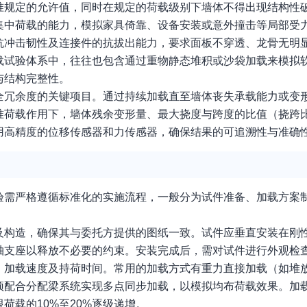
准规定的允许值，同时在规定的荷载级别下墙体不得出现结构性
集中荷载的能力，模拟家具倚靠、设备安装或意外撞击等局部受
抗冲击韧性及连接件的抗拔出能力，要求面板不穿透、龙骨无明
载试验体系中，往往也包含通过重物静态堆积或沙袋加载来模拟
与结构完整性。
全冗余度的关键项目。通过持续加载直至墙体丧失承载能力或变
准荷载作用下，墙体残余变形量、最大挠度与跨度的比值（挠跨
用高精度的位移传感器和力传感器，确保结果的可追溯性与准确
验需严格遵循标准化的实施流程，一般分为试件准备、加载方案
及构造，确保其与委托方提供的图纸一致。试件应垂直安装在刚
轴支座以释放不必要的约束。安装完成后，需对试件进行外观检
、加载速度及持荷时间。常用的加载方式有重力直接加载（如堆
顶配合分配梁系统实现多点同步加载，以模拟均布荷载效果。加
荷载的10%至20%逐级递增。