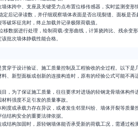
在墙体跨中、支座及关键受力点布置位移传感器，实时监测变形
形稳定后记录读数，并仔细观察墙体表面是否出现裂缝、面板是否
裂等破坏征兆时，终止加载并记录极限荷载值。
位移数据进行处理，绘制荷载-变形曲线，计算挠跨比、残余变
定该批次墙体静载性能合格。
是贯穿于设计验证、施工质量控制及工程验收的全过程。以下是
材料、新型面板或创新的连接构造时，原有的经验公式可能不再
项目，为了保证施工质量，往往要求对进场的轻钢龙骨墙体构件
因材料强度不足引发的质量事故。
体刚度或承载力存在异议，或者发生邻里纠纷、墙体开裂等质量
评估结构安全的重要法律依据。
造或结构加固时，原轻钢墙体能否承受新的荷载工况，需通过检