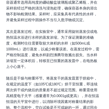
容器通常选用高纯度的硼硅酸盐玻璃瓶或聚乙烯瓶，并在
采样前经过严格的清洗与浸泡处理，确保容器本身的溶出
物不影响检测结果。采样时，应采集具有代表性的水样，
并避免采样过程中因操作不当引入悬浮物或沉淀。
其次是蒸发过程。在实验室中，通常采用旋转蒸发仪或电
热恒温水浴进行水样的蒸发浓缩。为了保证测量的准确
度，检测时往往需要取较大体积的水样（如500mL或
1000mL）进行蒸发，以减少称量误差。在蒸发过程中，需
严格控制温度，避免水样剧烈沸腾导致溅出损失。当水样
浓缩至一定体积后，转移至已恒重的蒸发皿中，在电热板
上小心蒸干。
随后是干燥与称重环节。将蒸发干的蒸发皿置于烘箱中，
在规定的温度下（如105℃或180℃）烘干至恒重，即连续
两次烘干或灼烧后的质量差不超过规定范围。称重需使用
高精度电子天平（感量通常为0.0001g或更高），并在恒温
恒湿的天平室中进行，以消除环境因素对称量结果的影
响。整个流程中，空白试验是不可或缺的一环，通过同步