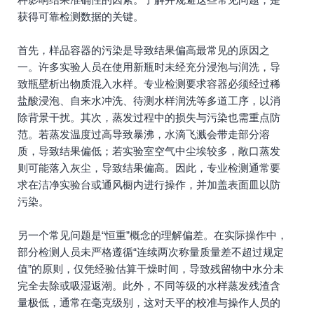
获得可靠检测数据的关键。
首先，样品容器的污染是导致结果偏高最常见的原因之
一。许多实验人员在使用新瓶时未经充分浸泡与润洗，导
致瓶壁析出物质混入水样。专业检测要求容器必须经过稀
盐酸浸泡、自来水冲洗、待测水样润洗等多道工序，以消
除背景干扰。其次，蒸发过程中的损失与污染也需重点防
范。若蒸发温度过高导致暴沸，水滴飞溅会带走部分溶
质，导致结果偏低；若实验室空气中尘埃较多，敞口蒸发
则可能落入灰尘，导致结果偏高。因此，专业检测通常要
求在洁净实验台或通风橱内进行操作，并加盖表面皿以防
污染。
另一个常见问题是“恒重”概念的理解偏差。在实际操作中，
部分检测人员未严格遵循“连续两次称量质量差不超过规定
值”的原则，仅凭经验估算干燥时间，导致残留物中水分未
完全去除或吸湿返潮。此外，不同等级的水样蒸发残渣含
量极低，通常在毫克级别，这对天平的校准与操作人员的