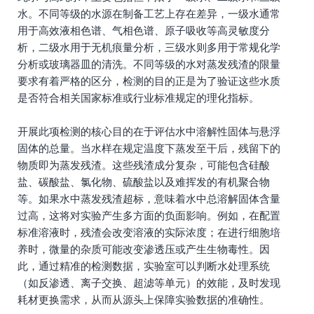
水。不同等级的水源在制备工艺上存在差异，一级水通常
用于高效液相色谱、气相色谱、原子吸收等高灵敏度分
析，二级水用于无机痕量分析，三级水则多用于常规化学
分析或玻璃器皿的清洗。不同等级的水对蒸发残渣的限量
要求有着严格的区分，检测的目的正是为了验证这些水质
是否符合相关国家标准或行业标准规定的理化指标。
开展此项检测的核心目的在于评估水中溶解性固体与悬浮
固体的总量。当水样在规定温度下蒸发至干后，残留下的
物质即为蒸发残渣。这些残渣成分复杂，可能包含硅酸
盐、碳酸盐、氯化物、硫酸盐以及难挥发的有机聚合物
等。如果水中蒸发残渣超标，意味着水中总溶解固体含量
过高，这将对实验产生多方面的负面影响。例如，在配置
标准溶液时，残渣会改变溶液的实际浓度；在进行细胞培
养时，微量的杂质可能改变渗透压或产生生物毒性。因
此，通过精准的检测数据，实验室可以判断水处理系统
（如反渗透、离子交换、超滤等单元）的效能，及时发现
耗材更换需求，从而从源头上保障实验数据的准确性。