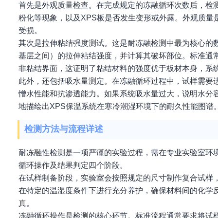
首先是外观质量检查。在完成规定的冻融循环次数后，检
粉化等现象，以及XPS板是否发生变形或外露。外观质量
受损。
其次是拉伸粘结强度测试。这是耐冻融检测中最为核心的数
基层之间）的拉伸粘结强度，并计算其破坏部位。标准通常
非粘结界面，这证明了粘结材料的强度优于板材本身，系
此外，还包括吸水量测定。在冻融循环过程中，试样需要
憎水性能和抗渗透能力。如果系统吸水量过大，说明水分
地描绘出XPS保温系统在寒冷潮湿环境下的耐久性能图谱
检测方法与流程详述
耐冻融性检测是一项严谨的实验过程，需在专业实验室环
循环操作及结果判定四个阶段。
在试样制备阶段，实验室会按照规定的尺寸制作复合试样，
在特定的温湿度条件下进行充分养护，确保材料间的化学
真。
冻融循环操作是检测的核心环节。标准流程通常要求将试