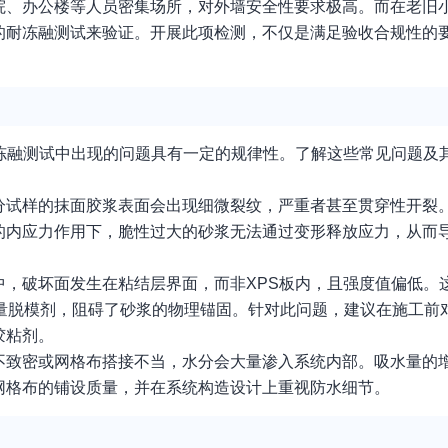
院、办公楼等人员密集场所，对外墙安全性要求极高。而在老旧
的耐冻融测试来验证。开展此项检测，不仅是满足验收合规性的
冻融测试中出现的问题具有一定的规律性。了解这些常见问题及
分试样的抹面胶浆表面会出现细微裂纹，严重者甚至贯穿性开裂
的内应力作用下，脆性过大的砂浆无法通过变形释放应力，从而
，破坏面发生在粘结层界面，而非XPS板内，且强度值偏低。
大量脱模剂，阻碍了砂浆的物理锚固。针对此问题，建议在施工前对
胶粘剂。
不致密或网格布搭接不当，水分会大量渗入系统内部。吸水量的
网格布的铺设质量，并在系统构造设计上重视防水细节。