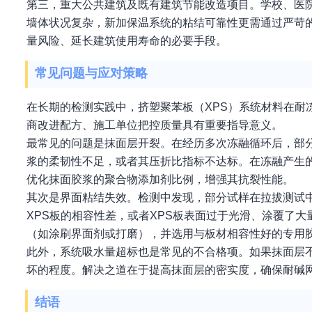
第三，重大公共建筑及既有建筑节能改造项目。学校、医
墙体状况复杂，新加保温系统的粘结可靠性更需通过严苛
量风险、延长建筑使用寿命的必要手段。
常见问题与应对策略
在长期的检测实践中，挤塑聚苯板（XPS）系统材料在耐
商改进配方、施工单位把控质量具有重要指导意义。
最常见的问题是抹面层开裂。在经历多次冻融循环后，部
浆的柔韧性不足，或者其压折比指标不达标。在冻融产生
优化抹面胶浆的聚合物添加剂比例，增强其抗裂性能。
其次是界面粘结失效。检测中发现，部分试样在拉拔测试中
XPS板的相容性差，或者XPS板表面过于光滑、涂覆了
（如涂刷界面剂或打磨），并选用与板材相容性好的专用
此外，系统吸水量超标也是常见的不合格项。如果抹面层
坏的程度。解决之道在于提高抹面层的密实度，确保耐碱
结语