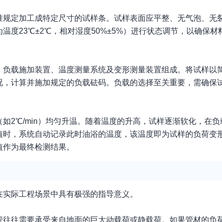
准规定加工成特定尺寸的试样条。试样表面应平整、无气泡、无
度23℃±2℃，相对湿度50%±5%）进行状态调节，以确保
、负载施加装置、温度测量系统及变形测量装置组成。将试样以
况，计算并施加规定的负载砝码。负载的选择至关重要，需确保
如2℃/min）均匀升温。随着温度的升高，试样逐渐软化，在
值时，系统自动记录此时油浴的温度，该温度即为试样的负荷变
值作为最终检测结果。
在实际工程场景中具有极强的指导意义。
管往往需要承受来自地面的巨大动载荷或静载荷。如果管材的负