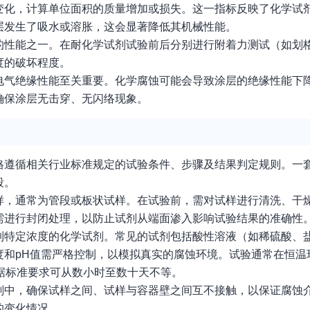
变化，计算单位面积的质量增加或损失。这一指标反映了化学试
层发生了吸水或溶胀，这会显著降低其机械性能。
的性能之一。在耐化学试剂试验前后分别进行附着力测试（如划
度的破坏程度。
电气绝缘性能至关重要。化学腐蚀可能会导致涂层的绝缘性能下
确保涂层无击穿、无闪络现象。
格遵循相关行业标准规定的试验条件、步骤及结果判定规则。一
段。
样，通常为管段或板状试样。在试验前，需对试样进行清洗、干
需进行封闭处理，以防止试剂从端面渗入影响试验结果的准确性
制特定浓度的化学试剂。常见的试剂包括酸性溶液（如稀硫酸、
度和pH值需严格控制，以模拟真实的腐蚀环境。试验通常在恒温
根据标准要求可从数小时至数十天不等。
剂中，确保试样之间、试样与容器壁之间互不接触，以保证腐蚀
的变化情况。