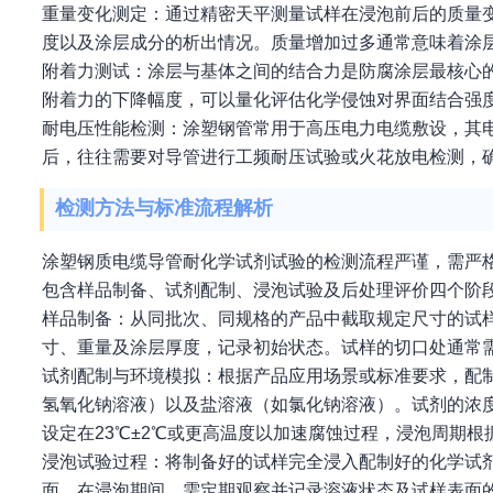
重量变化测定：通过精密天平测量试样在浸泡前后的质量
度以及涂层成分的析出情况。质量增加过多通常意味着涂
附着力测试：涂层与基体之间的结合力是防腐涂层最核心
附着力的下降幅度，可以量化评估化学侵蚀对界面结合强
耐电压性能检测：涂塑钢管常用于高压电力电缆敷设，其
后，往往需要对导管进行工频耐压试验或火花放电检测，
检测方法与标准流程解析
涂塑钢质电缆导管耐化学试剂试验的检测流程严谨，需严
包含样品制备、试剂配制、浸泡试验及后处理评价四个阶
样品制备：从同批次、同规格的产品中截取规定尺寸的试
寸、重量及涂层厚度，记录初始状态。试样的切口处通常
试剂配制与环境模拟：根据产品应用场景或标准要求，配
氢氧化钠溶液）以及盐溶液（如氯化钠溶液）。试剂的浓
设定在23℃±2℃或更高温度以加速腐蚀过程，浸泡周期
浸泡试验过程：将制备好的试样完全浸入配制好的化学试
面。在浸泡期间，需定期观察并记录溶液状态及试样表面