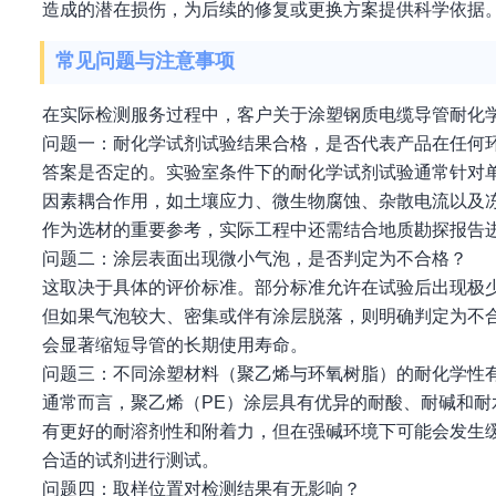
造成的潜在损伤，为后续的修复或更换方案提供科学依据
常见问题与注意事项
在实际检测服务过程中，客户关于涂塑钢质电缆导管耐化
问题一：耐化学试剂试验结果合格，是否代表产品在任何
答案是否定的。实验室条件下的耐化学试剂试验通常针对
因素耦合作用，如土壤应力、微生物腐蚀、杂散电流以及
作为选材的重要参考，实际工程中还需结合地质勘探报告
问题二：涂层表面出现微小气泡，是否判定为不合格？
这取决于具体的评价标准。部分标准允许在试验后出现极
但如果气泡较大、密集或伴有涂层脱落，则明确判定为不
会显著缩短导管的长期使用寿命。
问题三：不同涂塑材料（聚乙烯与环氧树脂）的耐化学性
通常而言，聚乙烯（PE）涂层具有优异的耐酸、耐碱和耐
有更好的耐溶剂性和附着力，但在强碱环境下可能会发生
合适的试剂进行测试。
问题四：取样位置对检测结果有无影响？