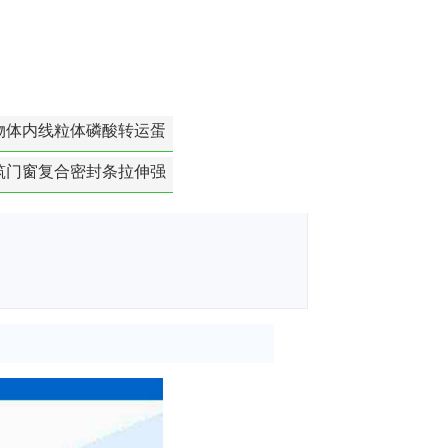
物体内线粒体磷酸转运蛋
白活性检测
筑门窗复合密封条拉伸强
度-硬质塑料材料检测