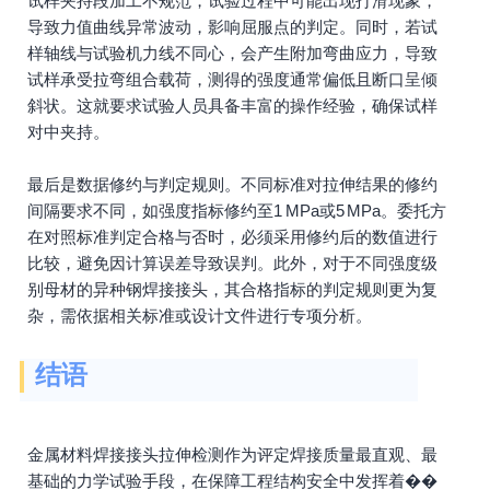
试样夹持段加工不规范，试验过程中可能出现打滑现象，
导致力值曲线异常波动，影响屈服点的判定。同时，若试
样轴线与试验机力线不同心，会产生附加弯曲应力，导致
试样承受拉弯组合载荷，测得的强度通常偏低且断口呈倾
斜状。这就要求试验人员具备丰富的操作经验，确保试样
对中夹持。
最后是数据修约与判定规则。不同标准对拉伸结果的修约
间隔要求不同，如强度指标修约至1 MPa或5 MPa。委托方
在对照标准判定合格与否时，必须采用修约后的数值进行
比较，避免因计算误差导致误判。此外，对于不同强度级
别母材的异种钢焊接接头，其合格指标的判定规则更为复
杂，需依据相关标准或设计文件进行专项分析。
结语
金属材料焊接接头拉伸检测作为评定焊接质量最直观、最
基础的力学试验手段，在保障工程结构安全中发挥着��