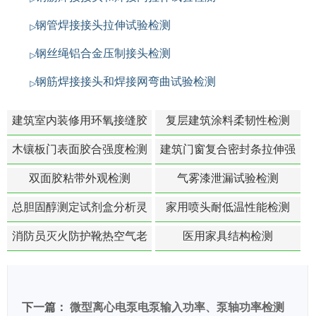
钢管焊接接头拉伸试验检测
钢丝绳铝合金压制接头检测
钢筋焊接接头和焊接网弯曲试验检测
建筑室内装修用环氧接缝胶
复层建筑涂料柔韧性检测
苯含量检测
木镶板门表面胶合强度检测
建筑门窗复合密封条拉伸强
度-硬质塑料材料检测
双面胶粘带外观检测
气雾漆泄漏试验检测
总胆固醇测定试剂盒分析灵
家用喷头耐低温性能检测
敏度检测
消防员灭火防护靴热空气老
医用家具结构检测
化扯断强度降低检测
下一篇：
微型离心电泵电泵输入功率、泵轴功率检测