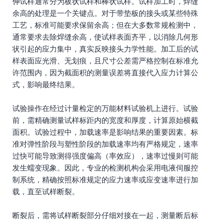
伸试样通常分为板状试样和棒状试样。试样加工时，焊缝
余高的处理是一个关键点。对于带垫板的接头或某些特殊
工艺，标准可能要求保留余高；但在大多数常规检测中，
通常要求去除焊缝余高，使试样表面齐平，以消除几何形
状引起的应力集中，真实反映接头力学性能。加工后的试
样表面应光滑、无划痕，且尺寸公差需严格控制在标准允
许范围内，因为截面积的测量误差将直接代入应力计算公
式，影响最终结果。
试验操作在经过计量检定的万能材料试验机上进行。试验
前，需精确测量试样标距内的宽度和厚度，计算原始横截
面积。试验过程中，加载速率是影响结果的重要因素。标
准对弹性阶段与塑性阶段的加载速率均有严格规定，速率
过快可能导致测得强度偏高（率效应），速率过慢则可能
发生蠕变现象。因此，专业的检测机构会采用电液伺服控
制系统，精确按照标准规定的应力速率或应变速率进行加
载，直至试样断裂。
断裂后，需将试样断裂部分仔细对接在一起，测量断后标