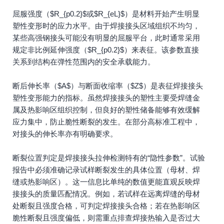
屈服强度（$R_{p0.2}$或$R_{eL}$）是材料开始产生明显
塑性变形时的应力水平。由于焊接接头区域组织不均匀，
某些高强钢接头可能没有明显的屈服平台，此时通常采用
规定非比例延伸强度（$R_{p0.2}$）来表征。该参数直接
关系到结构在弹性范围内的安全承载能力。
断后伸长率（$A$）与断面收缩率（$Z$）是表征焊接接头
塑性变形能力的指标。虽然焊接接头的塑性主要受焊缝金
属及热影响区组织控制，但良好的塑性储备能够有效缓解
应力集中，防止脆性断裂的发生。在部分高标准工程中，
对接头的伸长率亦有明确要求。
断裂位置判定是焊接接头拉伸检测特有的“隐性参数”。试验
报告中必须准确记录试样断裂发生的具体位置（母材、焊
缝或热影响区）。这一信息比单纯的数值更能直观反映焊
接接头的质量匹配情况。例如，若试样在远离焊缝的母材
处断裂且强度合格，可判定焊接接头合格；若在热影响区
脆性断裂且强度偏低，则需重点排查焊接热输入是否过大