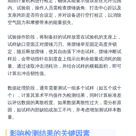
期由计量机构进行检定，确保其能量示值误差在允许范围
内。试验前，操作人员需检查摆锤扬角、打击中心距以及
支座跨距是否符合设定，并对设备进行空打校正，以消除
空气阻力和摩擦带来的能量损失。
试验操作阶段，将制备好的试样放置在试验机的支座上，
试样缺口背面正对摆锤刀刃。将摆锤举至固定高度并锁
定，随后释放摆锤，使其自由落下冲击试样。摆锤冲断试
样后，会带动指针在刻度盘上指示出剩余能量或消耗的能
量。通过读取冲击消耗功，并结合试样的横截面积，即可
计算出冲击韧性值。
数据处理阶段，通常需要测试一组多个试样（如五个或十
个），计算其算术平均值作为检测结果，同时计算标准差
以评估数据的离散程度。如果数据离散性过大，需分析原
因，如试样内部缺陷或加工不均，并考虑增加测试样本数
量。
影响检测结果的关键因素