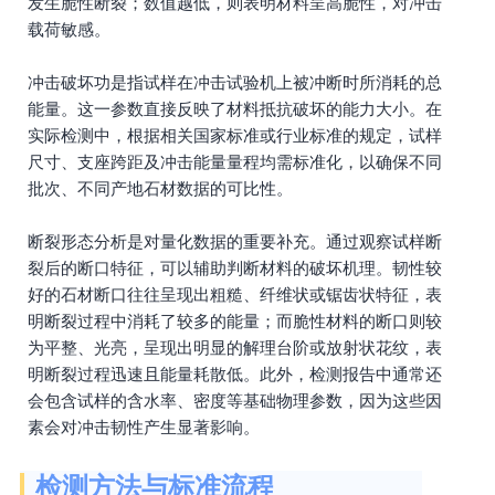
发生脆性断裂；数值越低，则表明材料呈高脆性，对冲击
载荷敏感。
冲击破坏功是指试样在冲击试验机上被冲断时所消耗的总
能量。这一参数直接反映了材料抵抗破坏的能力大小。在
实际检测中，根据相关国家标准或行业标准的规定，试样
尺寸、支座跨距及冲击能量量程均需标准化，以确保不同
批次、不同产地石材数据的可比性。
断裂形态分析是对量化数据的重要补充。通过观察试样断
裂后的断口特征，可以辅助判断材料的破坏机理。韧性较
好的石材断口往往呈现出粗糙、纤维状或锯齿状特征，表
明断裂过程中消耗了较多的能量；而脆性材料的断口则较
为平整、光亮，呈现出明显的解理台阶或放射状花纹，表
明断裂过程迅速且能量耗散低。此外，检测报告中通常还
会包含试样的含水率、密度等基础物理参数，因为这些因
素会对冲击韧性产生显著影响。
检测方法与标准流程