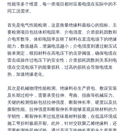
性能等多个维度，每一类项目都对应着电缆在实际中的不
同工况需求。
首先是电气性能检测，这是衡量绝缘料最核心的指标。主
要检测项目包括体积电阻率、介电强度、介质损耗因数和
介电常数等。体积电阻率反映了材料在直流电场下的绝缘
能力，数值越高，泄漏电流越小；介电强度则通过耐压试
验来测定，模拟材料在高电压下的击穿阈值，确保电缆在
雷击或操作过电压下的安全性；介质损耗因数则关系到电
缆在交流电场下的能量损耗，过高的损耗会导致电缆发
热，加速绝缘老化。
其次是机械物理性能检测。绝缘料在生产挤包、敷设安装
及长期过程中，需要承受拉伸、弯曲、扭曲等机械应力。
关键的检测指标包括拉伸强度、断裂伸长率、硬度以及抗
撕裂性能。拉伸强度和断裂伸长率能够直观反映材料的力
学韧性，断裂伸长率过低意味着材料较脆，在低温环境或
施工弯折时极易开裂。此外，针对交联聚乙烯绝缘料，还
需要检测热延伸试验，通过高温下的伸长率和永久变形率