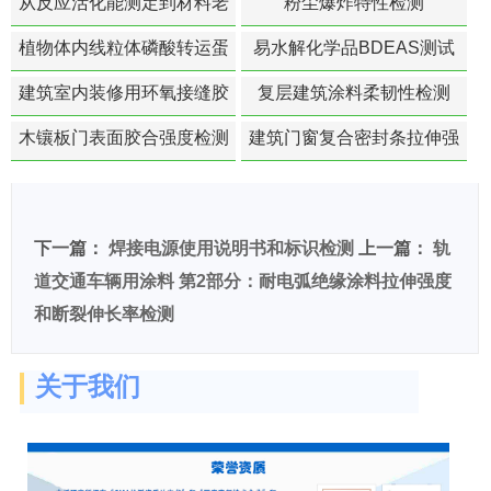
从反应活化能测定到材料老
粉尘爆炸特性检测
化寿命预测的经典模型
植物体内线粒体磷酸转运蛋
易水解化学品BDEAS测试
白活性检测
建筑室内装修用环氧接缝胶
复层建筑涂料柔韧性检测
苯含量检测
木镶板门表面胶合强度检测
建筑门窗复合密封条拉伸强
度-硬质塑料材料检测
下一篇：
焊接电源使用说明书和标识检测
上一篇：
轨
道交通车辆用涂料 第2部分：耐电弧绝缘涂料拉伸强度
和断裂伸长率检测
关于我们