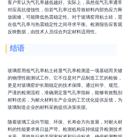
客户常认为气孔率越低越好。实际上，虽然低气孔率通常
对应高抗侵蚀性，但若气孔率过低导致材料内部热应力释
放困难，可能降低热震稳定性。对于玻璃窑用粘土砖，需
在低气孔率与热震稳定性之间寻求平衡。检测报告应客观
反映数据，由技术人员综合判定材料适用性。
结语
玻璃窑用低气孔率粘土砖显气孔率检测是一项基础而关键
的物理性能测试工作。它不仅是对产品制造工艺的检验，
更是对玻璃窑炉长期稳定的技术保障。通过科学、规范、
严谨的检测流程，准确测定显气孔率指标，能够有效甄别
材料优劣，为耐火材料生产企业的工艺优化提供反馈，为
玻璃制造企业的材料采购提供决策依据。
随着玻璃工业向节能、环保、长寿命方向发展，对耐火材
料的性能要求将日益严苛。检测机构应持续提升检测技术
水平，严格执行相关国家标准和行业标准，确保检测数据