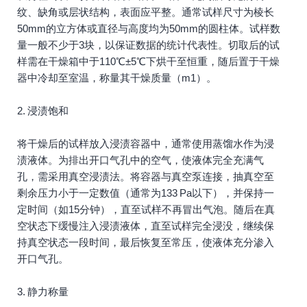
纹、缺角或层状结构，表面应平整。通常试样尺寸为棱长
50mm的立方体或直径与高度均为50mm的圆柱体。试样数
量一般不少于3块，以保证数据的统计代表性。切取后的试
样需在干燥箱中于110℃±5℃下烘干至恒重，随后置于干燥
器中冷却至室温，称量其干燥质量（m1）。
2. 浸渍饱和
将干燥后的试样放入浸渍容器中，通常使用蒸馏水作为浸
渍液体。为排出开口气孔中的空气，使液体完全充满气
孔，需采用真空浸渍法。将容器与真空泵连接，抽真空至
剩余压力小于一定数值（通常为133 Pa以下），并保持一
定时间（如15分钟），直至试样不再冒出气泡。随后在真
空状态下缓慢注入浸渍液体，直至试样完全浸没，继续保
持真空状态一段时间，最后恢复至常压，使液体充分渗入
开口气孔。
3. 静力称量