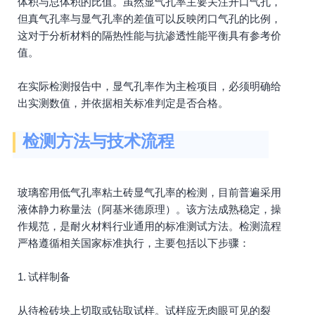
体积与总体积的比值。虽然显气孔率主要关注开口气孔，
但真气孔率与显气孔率的差值可以反映闭口气孔的比例，
这对于分析材料的隔热性能与抗渗透性能平衡具有参考价
值。
在实际检测报告中，显气孔率作为主检项目，必须明确给
出实测数值，并依据相关标准判定是否合格。
检测方法与技术流程
玻璃窑用低气孔率粘土砖显气孔率的检测，目前普遍采用
液体静力称量法（阿基米德原理）。该方法成熟稳定，操
作规范，是耐火材料行业通用的标准测试方法。检测流程
严格遵循相关国家标准执行，主要包括以下步骤：
1. 试样制备
从待检砖块上切取或钻取试样。试样应无肉眼可见的裂