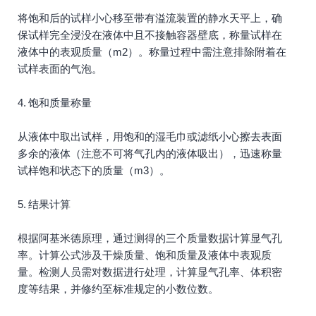
将饱和后的试样小心移至带有溢流装置的静水天平上，确
保试样完全浸没在液体中且不接触容器壁底，称量试样在
液体中的表观质量（m2）。称量过程中需注意排除附着在
试样表面的气泡。
4. 饱和质量称量
从液体中取出试样，用饱和的湿毛巾或滤纸小心擦去表面
多余的液体（注意不可将气孔内的液体吸出），迅速称量
试样饱和状态下的质量（m3）。
5. 结果计算
根据阿基米德原理，通过测得的三个质量数据计算显气孔
率。计算公式涉及干燥质量、饱和质量及液体中表观质
量。检测人员需对数据进行处理，计算显气孔率、体积密
度等结果，并修约至标准规定的小数位数。