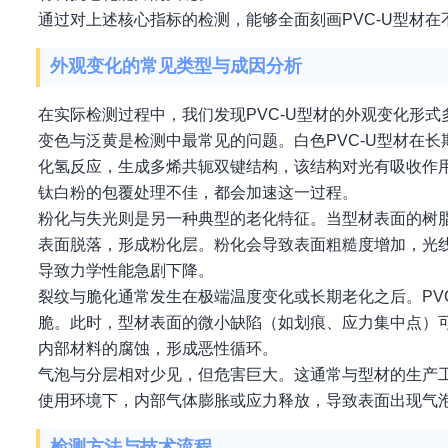
通过对上述核心指标的检测，能够全面刻画PVC-U型材
外观变化的常见类型与成因分析
在实际检测过程中，我们发现PVC-U型材的外观变化形
变色与泛黄是检测中最常见的问题。白色PVC-U型材在
化氢反应，生成多烯共轭双键结构，该结构对光有吸收作
钛白粉的包覆处理不佳，都会加速这一过程。
粉化与失光则是另一种典型的老化特征。当型材表面的树
表面脱落，形成粉化层。粉化会导致表面粗糙度增加，光
导致力学性能急剧下降。
裂纹与脆化通常发生在极端温度变化或长期老化之后。PV
脆。此时，型材表面的微小缺陷（如划痕、应力集中点）
内部材料的腐蚀，形成恶性循环。
气泡与分层相对少见，但危害巨大。这通常与型材的生产
使用环境下，内部气体膨胀或应力释放，导致表面出现气
检测方法与技术流程