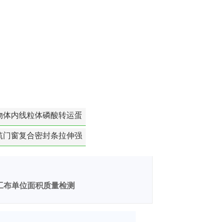
物体内线粒体磷酸转运蛋
白活性检测
筑门窗复合密封条拉伸强
度-硬质塑料材料检测
工布单位面积质量检测