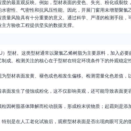
程度的最直观反映。例如，型材表面的变色、失光、粉化或裂纹
水密性、气密性和抗风压性能。因此，开展门窗用未增塑聚氯乙烯
程质量风险具有十分重要的意义。通过科学、严谨的检测手段，
业主方验收工程提供坚实的数据支撑。
-U）型材。这类型材通常以聚氯乙烯树脂为主要原料，加入必要
艺制成。检测关注的核心在于型材在特定环境条件下的外观稳定
现为型材表面发黄、褪色或色相发生偏移。检测需量化色差值，
着表面发生了侵蚀或粉化，这不仅影响美观，还可能导致表面更
颗粒因树脂基体降解而松动脱落，形成粉末状物质；起霜则是添
。特别是在人工老化试验后，观察型材表面是否出现肉眼可见的