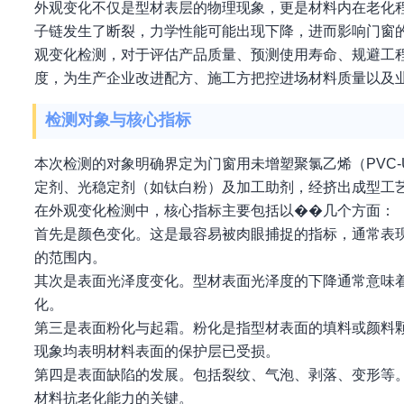
外观变化不仅是型材表层的物理现象，更是材料内在老化
子链发生了断裂，力学性能可能出现下降，进而影响门窗的
观变化检测，对于评估产品质量、预测使用寿命、规避工
度，为生产企业改进配方、施工方把控进场材料质量以及
检测对象与核心指标
本次检测的对象明确界定为门窗用未增塑聚氯乙烯（PVC
定剂、光稳定剂（如钛白粉）及加工助剂，经挤出成型工
在外观变化检测中，核心指标主要包括以��几个方面：
首先是颜色变化。这是最容易被肉眼捕捉的指标，通常表
的范围内。
其次是表面光泽度变化。型材表面光泽度的下降通常意味
化。
第三是表面粉化与起霜。粉化是指型材表面的填料或颜料
现象均表明材料表面的保护层已受损。
第四是表面缺陷的发展。包括裂纹、气泡、剥落、变形等
材料抗老化能力的关键。