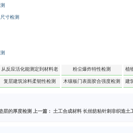
检测
构尺寸检测
检测
从反应活化能测定到材料老
粉尘爆炸特性检测
植
化寿命预测的经典模型
复层建筑涂料柔韧性检测
木镶板门表面胶合强度检测
建
附加垫层的厚度检测
上一篇：
土工合成材料 长丝纺粘针刺非织造土