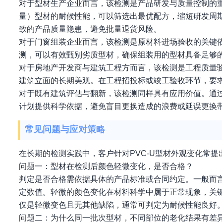
对于型材生产企业而言，该检测是产品研发与质量控制的
量）型材的耐候性能，可以筛选出最优配方，缩短研发周
致的产品质量隐患，避免批量退货风险。
对于门窗组装企业而言，该检测是原材料进场验收的关键
测，可以有效甄别劣质型材，确保组装用的型材具备足够
对于房地产开发商与建筑工程方而言，该检测是工程质量
建筑立面的长期美观。在工程招投标或竣工验收环节，要
对于既有建筑评估与翻新，该检测同样具有应用价值。通
计划提供科学依据，避免盲目更换造成的浪费或延误更换
常见问题与应对策略
在长期的检测实践中，客户针对PVC-U型材外观变化常
问题一：型材在检测后颜色轻微变化，是否合格？
判定是否合格需依据具体的产品标准或合同约定。一般而
定数值。轻微的颜色变化在材料科学中属于正常现象，关
仅是轻微变色且无其他缺陷，通常可判定为耐候性能良好
问题二：为什么同一批次型材，不同部位的老化结果有差