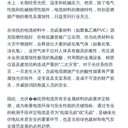
水上，长期经受光照、温变和机械应力。然而，除了电气
性能和机械物理性能外，电缆材料的燃烧特性，特别是燃
烧产物的毒性及腐蚀性，日益受到行业关注。
在传统的电缆材料中，含卤素材料（如聚氯乙烯PVC）因
其阻燃性能好、价格低廉曾被广泛应用。但当此类材料在
火灾中燃烧时，会释放出大量的卤化氢气体（如氯化氢、
溴化氢）。这些气体不仅对人体具有极高的毒性，而且遇
水会形成腐蚀性极强的氢卤酸，对周围的金属设备、精密
仪器及建筑结构造成严重的“二次灾害”。对于光伏系统而
言，一旦发生火灾，含卤电缆燃烧产生的酸性烟雾将严重
腐蚀光伏组件、逆变器及支架系统，造成不可逆的财产损
失，并威胁消防救援人员的安全。
因此，光伏��统用电缆所有非金属材料的卤素评定检
测，成为衡量电缆环保与安全性能的关键指标。通过专业
的检测手段评定电缆是否为“低烟无卤”或“无卤”，是确保光
伏电站本质安全的重要环节，也是当前绿色建材和电气安
全规范发展的必然趋势。