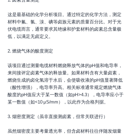
这是最基础的化学分析项目。通过特定的化学方法，测定
材料中氟、氯、溴、碘等卤族元素的质量百分比。对于光
伏电缆而言，通常要求其绝缘和护套材料的卤素总含量极
低，以满足无卤定义。
2. 燃烧气体的酸度测定
该项目通过测量电缆材料燃烧释放气体的pH值和电导率，
来间接评定卤素气体的释放量。如果材料含有大量卤素，
燃烧生成的卤化氢溶于水后，会使吸收液的pH值显著降低
（酸性增强），电导率升高。相关标准通常规定燃烧气体
酸度的pH值应大于某一数值（如pH>4.3），电导率应小于
某一数值（如<10 μS/mm），以此作为合格判据。
3. 烟密度测定（虽非直接测卤素，但常关联进行）
虽然烟密度主要考量透光率，但含卤材料往往伴随发烟量