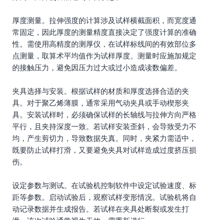
厚度测量。拉伸强度的计算涉及试样横截面积，而宽度通
常固定，因此厚度的测量精度直接决定了强度计算的准确
性。需使用高精度的测厚仪，在试样标线间的有效部位多
点测量，取算术平均值作为试样厚度。测量时应施加规定
的接触压力，避免因压力过大或过小造成读数偏差。
夹具选择与安装。根据试样的材质和厚度选择合适的夹
具。对于聚乙烯薄膜，通常采用气动夹具或手动楔形夹
具。安装试样时，必须确保试样的长轴线与拉伸方向严格
平行，且夹持深度一致。若试样安装歪斜，会导致受力不
均，产生剪切力，导致数据失真。同时，夹紧力需适中，
既要防止试样打滑，又要避免夹具对试样造成过度挤压损
伤。
设定参数与测试。在试验机控制软件中设定试验速度、标
距等参数。启动试验后，观察试样变形情况。试验机将自
动记录数据并生成报告。若试样在夹具处断裂或发生打