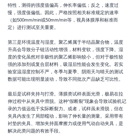
特性，测得的强度值偏高，伸长率偏低；反之，速度过
慢，强度值偏低。因此，严格按照相关标准规定的速率
（如500mm/min或50mm/min等，视具体膜厚和标准而
定）进行测试至关重要。
第三是环境温度与湿度。聚乙烯属于半结晶聚合物，温度
升高会导致分子链活动性增强，材料变软，强度下降。湿
度的变化虽然对非极性的聚乙烯影响较小，但对于极性较
强的添加剂或复合层材料，吸湿后性能会发生变化。若实
验室温湿度控制不严，冬季与夏季、阴雨天与晴天的测试
数据可能出现明显波动，导致不同批次产品缺乏可比性。
最后是试样夹持与打滑。薄膜类试样表面光滑，极易在拉
伸过程中从夹具中滑脱。这种“假断裂”现象会导致试验机记
录的力值远低于实际断裂力。或者，试样虽未滑脱，但在
夹具内发生了局部蠕动，影响了伸长量的测量。采用带有
衬垫的夹具、增加夹持面摩擦力或使用气动自动夹具，是
解决此类问题的有效手段。