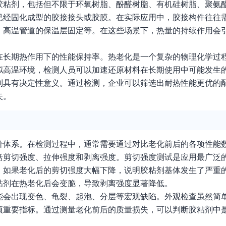
胶粘剂，包括但不限于环氧树脂、酚醛树脂、有机硅树脂、聚氨
已经固化成型的胶接接头或胶膜。在实际应用中，胶接构件往往
、高温管道的保温层固定等。在这些场景下，热量的持续作用会
在长期热作用下的性能保持率。热老化是一个复杂的物理化学过
拟高温环境，检测人员可以加速还原材料在长期使用中可能发生
制具有决定性意义。通过检测，企业可以筛选出耐热性能更优的
失。
价体系。在检测过程中，通常需要通过对比老化前后的各项性能
括剪切强度、拉伸强度和剥离强度。剪切强度测试是应用最广泛
。如果老化后的剪切强度大幅下降，说明胶粘剂基体发生了严重
粘剂在热老化后会变脆，导致剥离强度显著降低。
能会出现变色、龟裂、起泡、分层等宏观缺陷。外观检查虽然简
项重要指标。通过测量老化前后的质量损失，可以判断胶粘剂中