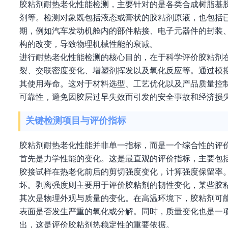
胶粘剂耐热老化性能检测，主要针对的是各类合成树脂基
剂等。检测对象既包括液态或膏状的胶粘剂原液，也包括
期，例如汽车发动机舱内的部件粘接、电子元器件的封装
构的改变，导致物理机械性能的衰减。
进行耐热老化性能检测的核心目的，在于科学评价胶粘剂
裂、交联密度变化、增塑剂挥发以及氧化反应等。通过模
其使用寿命。这对于材料选型、工艺优化以及产品质量控
可靠性，避免因胶层过早失效而引发的安全事故和经济损
关键检测项目与评价指标
胶粘剂耐热老化性能并非单一指标，而是一个综合性的评
首先是力学性能的变化。这是最直观的评价指标，主要包
胶接试样在热老化前后的剪切强度变化，计算强度保留率
坏。剥离强度则主要用于评价胶粘剂的韧性变化，某些胶
其次是物理外观与质量的变化。在高温环境下，胶粘剂可
表面是否发生严重的氧化或分解。同时，质量变化也是一
出，这是评价胶粘剂热稳定性的重要依据。