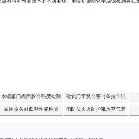
防腐材料和检测技术的不断涌现，电缆桥架耐化学腐蚀检测将在
木镶板门表面胶合强度检测
建筑门窗复合密封条拉伸强
度-硬质塑料材料检测
家用喷头耐低温性能检测
消防员灭火防护靴热空气老
化扯断强度降低检测