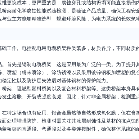
运维更换成本，更严重的是，腐蚀穿孔或结构坍塌可能直接损伤
缆桥架耐化学腐蚀性能试验检测，是验证产品质量、确保工程安
位与业主方能够精准选型，规避环境风险，为电力系统的长效筑
基础工作。电控配电用电缆桥架种类繁多，材质各异，不同材质
。
品。首先是钢制电缆桥架，这是应用最为广泛的一类。为了提升
锌、喷塑（粉末喷涂）、涂防锈漆以及采用镀锌钢板加喷塑的复
的稳定性以及防护层失效后对基体钢材的保护能力。
）桥架、阻燃型塑料桥架以及复合材料桥架等。这类桥架本身具
会发生溶胀、开裂或强度衰减。因此，针对非金属桥架，检测重
，在特定场合也有应用。铝合金虽然能自然形成氧化膜，但在含
表面处理增强防护。检测时需关注其涂层耐蚀性及基材的抗点蚀
涵盖桥架的直通段、弯通段以及各类连接附件，确保整体系统的