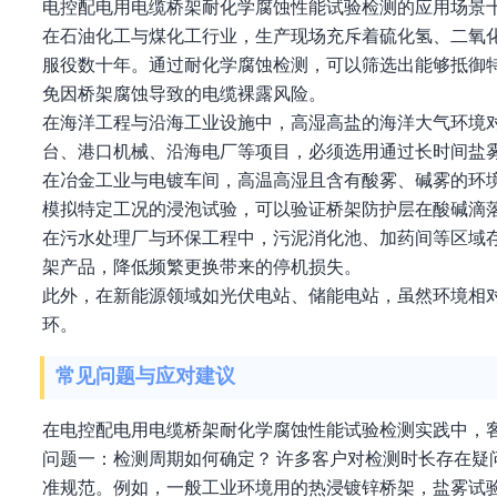
电控配电用电缆桥架耐化学腐蚀性能试验检测的应用场景
在石油化工与煤化工行业，生产现场充斥着硫化氢、二氧
服役数十年。通过耐化学腐蚀检测，可以筛选出能够抵御
免因桥架腐蚀导致的电缆裸露风险。
在海洋工程与沿海工业设施中，高湿高盐的海洋大气环境
台、港口机械、沿海电厂等项目，必须选用通过长时间盐雾
在冶金工业与电镀车间，高温高湿且含有酸雾、碱雾的环
模拟特定工况的浸泡试验，可以验证桥架防护层在酸碱滴
在污水处理厂与环保工程中，污泥消化池、加药间等区域
架产品，降低频繁更换带来的停机损失。
此外，在新能源领域如光伏电站、储能电站，虽然环境相
环。
常见问题与应对建议
在电控配电用电缆桥架耐化学腐蚀性能试验检测实践中，
问题一：检测周期如何确定？ 许多客户对检测时长存在
准规范。例如，一般工业环境用的热浸镀锌桥架，盐雾试验