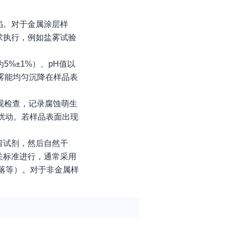
陷。对于金属涂层样
求执行，例如盐雾试验
%±1%）、pH值以
保盐雾能均匀沉降在样品表
。
观检查，记录腐蚀萌生
扰动。若样品表面出现
留试剂，然后自然干
关标准进行，通常采用
落等）。对于非金属样