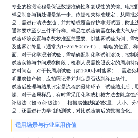
专业的检测流程是保证数据准确性和复现性的关键。电控
样品制备与预处理是第一步。依据相关标准规定，从同批
品，需进行清洗去油，并封蜡或覆盖保护非测试面，防止
通常要求至少三件平行样。样品在试验前需在标准大气条
试验环境设置与参数校准至关重要。以盐雾试验为例，需校准
及盐雾沉降量（通常为1~2ml/80cm²·h）。喷嘴的位
面。对于化学浸泡试验，需精确配制化学试剂溶液，控制
试验实施与中间观察阶段，检测人员需按照设定的周期持
的时间点。对于长周期试验（如1000小时盐雾），需避
明显腐蚀产物，应拍照记录并判定是否达到终止条件。
试验后处理与结果评定是流程的最终环节。试验结束后，
燥。对于金属样品，有时需采用化学或机械方法去除腐蚀
评级法（如Rn评级法），根据腐蚀缺陷的数量、大小、
品，还需进行力学性能测试，对比试验前后的数据变化。
适用场景与行业应用价值