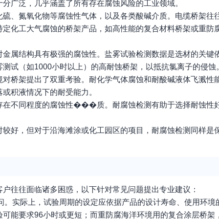
十分广泛，几乎涵盖了所有存在腐蚀风险的工业领域。
化硫、氮氧化物等腐蚀性气体，以及各类酸碱介质。电缆桥架往
特定化工大气腐蚀的桥架产品，如高性能的复合材料桥架或重防
对金属结构具有极强的腐蚀性。盐雾试验检测数据是选材的关键
测试（如1000小时以上）的高耐蚀桥架，以抵抗氯离子的侵蚀
境对桥架提出了双重考验。耐化学气体腐蚀和耐酸碱液体飞溅性
落或积液情况下的耐受能力。
存在不同程度的腐蚀性���质。耐腐蚀检测有助于选择耐蚀性
对较好，但对于沿海滩涂或化工园区的项目，耐腐蚀检测同样是
客户往往面临诸多困惑，以下针对常见问题提出专业建议：
疑问。实际上，试验周期的设定应依据产品的设计寿命、使用环境
可能要求96小时或更短；而重防腐海洋环境用的复合涂层桥架，