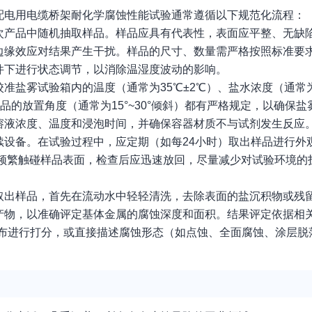
配电用电缆桥架耐化学腐蚀性能试验通常遵循以下规范化流程：
次产品中随机抽取样品。样品应具有代表性，表面应平整、无缺
边缘效应对结果产生干扰。样品的尺寸、数量需严格按照标准要
件下进行状态调节，以消除温湿度波动的影响。
盐雾试验箱内的温度（通常为35℃±2℃）、盐水浓度（通常为5
置、样品的放置角度（通常为15°~30°倾斜）都有严格规定，以确
溶液浓度、温度和浸泡时间，并确保容器材质不与试剂发生反应
续设备。在试验过程中，应定期（如每24小时）取出样品进行外
免频繁触碰样品表面，检查后应迅速放回，尽量减少对试验环境的
取出样品，首先在流动水中轻轻清洗，去除表面的盐沉积物或残
产物，以准确评定基体金属的腐蚀深度和面积。结果评定依据相
分布进行打分，或直接描述腐蚀形态（如点蚀、全面腐蚀、涂层脱