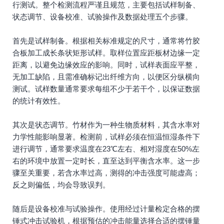
行测试。整个检测流程严谨且规范，主要包括试样制备、
状态调节、设备校准、试验操作及数据处理五个步骤。
首先是试样制备。根据相关标准规定的尺寸，通常将竹胶
合板加工成长条状矩形试样。取样位置应距板材边缘一定
距离，以避免边缘效应的影响。同时，试样表面应平整，
无加工缺陷，且需准确标记出纤维方向，以便区分纵横向
测试。试样数量通常要求每组不少于若干个，以保证数据
的统计有效性。
其次是状态调节。竹材作为一种生物质材料，其含水率对
力学性能影响显著。检测前，试样必须在恒温恒湿条件下
进行调节，通常要求温度在23℃左右、相对湿度在50%左
右的环境中放置一定时长，直至达到平衡含水率。这一步
骤至关重要，若含水率过高，测得的冲击强度可能虚高；
反之则偏低，均会导致误判。
随后是设备校准与试验操作。使用经过计量检定合格的摆
锤式冲击试验机，根据预估的冲击能量选择合适的摆锤量