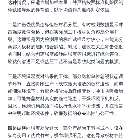
这种情况，应适当增加样本量，并严格按照标准剔除因制
样缺陷导致的异常值，以平均值作为最终判定依据。
二是冲击强度虽达标但板材易分层。有时检测数据显示冲
击强度数值合格，但在实际施工中板材边角容易分层开
裂。这通常是因为检测用的标准试样尺寸较小，未能充分
暴露大板材的层间结合缺陷。对此，建议在关注冲击强度
的同时，结合剥离强度或静曲强度等指标进行综合评价。
胶粘剂渗透不足或热压工艺不当是导致此类问题的根源。
三是环境温湿度对结果的干扰。部分送检单位忽视状态调
节环节，直接将刚生产下线或露天堆放的板材送检。雨季
或潮湿环境下，竹胶合板吸湿后纤维变软，冲击功吸收增
加，可能掩盖材料真实的脆性隐患；干燥环境下则相反。
因此，检测机构必须严格执行含水率平衡步骤，并在报告
中注明试验环境条件，确保数据的��比性与公正性。
四是纵横向强度差异过大。部分产品为了节省成本，仅在
纵向使用了优质竹材，横向增强不足。这会导致板材在特