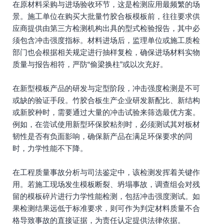
在原材料采购与进场验收环节，这是检测应用最频繁的场
景。施工单位在购买大批量竹胶合板模板前，往往要求供
应商提供由第三方检测机构出具的型式检验报告，其中必
须包含冲击强度指标。材料进场后，监理单位或施工质检
部门也会根据相关规定进行抽样复检，确保进场材料实物
质量与报告相符，严防“偷梁换柱”或以次充好。
在新型模板产品的研发与定型阶段，冲击强度检测是不可
或缺的验证手段。竹胶合板生产企业研发新配比、新结构
或新胶种时，需要通过大量的冲击试验来筛选最优方案。
例如，在尝试使用新型环保胶粘剂时，必须测试其对板材
韧性是否有负面影响，确保新产品在满足环保要求的同
时，力学性能不下降。
在工程质量事故分析与司法鉴定中，该检测发挥着关键作
用。若施工现场发生模板断裂、坍塌事故，调查组会对残
留的模板碎片进行力学性能检测，包括冲击强度测试。如
果检测结果远低于标准要求，则可作为判定材料质量不合
格导致事故的直接证据，为责任认定提供法律依据。