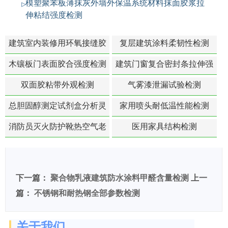
模塑聚苯板薄抹灰外墙外保温系统材料抹面胶浆拉
伸粘结强度检测
建筑室内装修用环氧接缝胶
复层建筑涂料柔韧性检测
苯含量检测
木镶板门表面胶合强度检测
建筑门窗复合密封条拉伸强
度-硬质塑料材料检测
双面胶粘带外观检测
气雾漆泄漏试验检测
总胆固醇测定试剂盒分析灵
家用喷头耐低温性能检测
敏度检测
消防员灭火防护靴热空气老
医用家具结构检测
化扯断强度降低检测
下一篇：
聚合物乳液建筑防水涂料甲醛含量检测
上一
篇：
不锈钢和耐热钢全部参数检测
关于我们