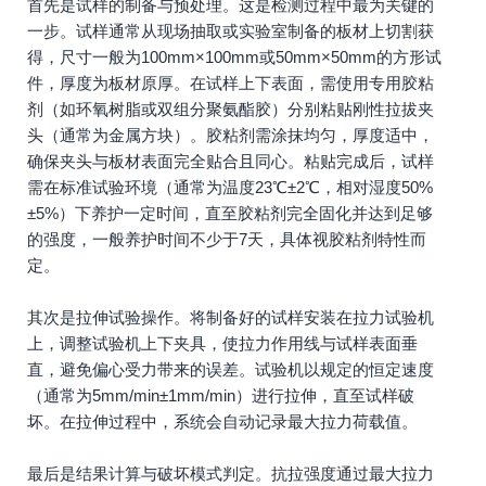
首先是试样的制备与预处理。这是检测过程中最为关键的
一步。试样通常从现场抽取或实验室制备的板材上切割获
得，尺寸一般为100mm×100mm或50mm×50mm的方形试
件，厚度为板材原厚。在试样上下表面，需使用专用胶粘
剂（如环氧树脂或双组分聚氨酯胶）分别粘贴刚性拉拔夹
头（通常为金属方块）。胶粘剂需涂抹均匀，厚度适中，
确保夹头与板材表面完全贴合且同心。粘贴完成后，试样
需在标准试验环境（通常为温度23℃±2℃，相对湿度50%
±5%）下养护一定时间，直至胶粘剂完全固化并达到足够
的强度，一般养护时间不少于7天，具体视胶粘剂特性而
定。
其次是拉伸试验操作。将制备好的试样安装在拉力试验机
上，调整试验机上下夹具，使拉力作用线与试样表面垂
直，避免偏心受力带来的误差。试验机以规定的恒定速度
（通常为5mm/min±1mm/min）进行拉伸，直至试样破
坏。在拉伸过程中，系统会自动记录最大拉力荷载值。
最后是结果计算与破坏模式判定。抗拉强度通过最大拉力