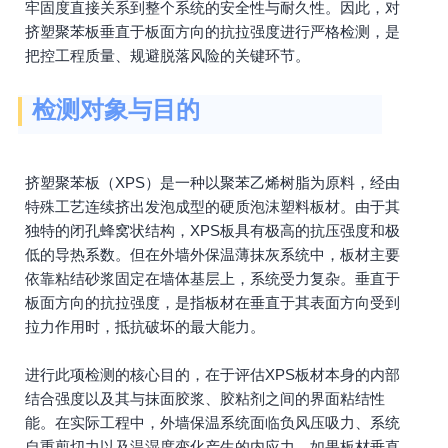
牢固度直接关系到整个系统的安全性与耐久性。因此，对
挤塑聚苯板垂直于板面方向的抗拉强度进行严格检测，是
把控工程质量、规避脱落风险的关键环节。
检测对象与目的
挤塑聚苯板（XPS）是一种以聚苯乙烯树脂为原料，经由
特殊工艺连续挤出发泡成型的硬质泡沫塑料板材。由于其
独特的闭孔蜂窝状结构，XPS板具有极高的抗压强度和极
低的导热系数。但在外墙外保温薄抹灰系统中，板材主要
依靠粘结砂浆固定在墙体基层上，系统受力复杂。垂直于
板面方向的抗拉强度，是指板材在垂直于其表面方向受到
拉力作用时，抵抗破坏的最大能力。
进行此项检测的核心目的，在于评估XPS板材本身的内部
结合强度以及其与抹面胶浆、胶粘剂之间的界面粘结性
能。在实际工程中，外墙保温系统面临负风压吸力、系统
自重剪切力以及温湿度变化产生的内应力。如果板材垂直