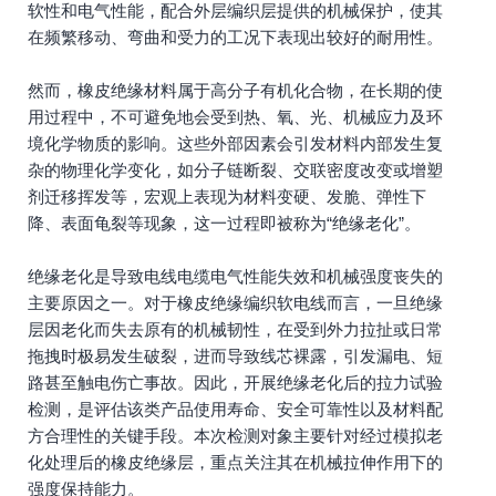
软性和电气性能，配合外层编织层提供的机械保护，使其
在频繁移动、弯曲和受力的工况下表现出较好的耐用性。
然而，橡皮绝缘材料属于高分子有机化合物，在长期的使
用过程中，不可避免地会受到热、氧、光、机械应力及环
境化学物质的影响。这些外部因素会引发材料内部发生复
杂的物理化学变化，如分子链断裂、交联密度改变或增塑
剂迁移挥发等，宏观上表现为材料变硬、发脆、弹性下
降、表面龟裂等现象，这一过程即被称为“绝缘老化”。
绝缘老化是导致电线电缆电气性能失效和机械强度丧失的
主要原因之一。对于橡皮绝缘编织软电线而言，一旦绝缘
层因老化而失去原有的机械韧性，在受到外力拉扯或日常
拖拽时极易发生破裂，进而导致线芯裸露，引发漏电、短
路甚至触电伤亡事故。因此，开展绝缘老化后的拉力试验
检测，是评估该类产品使用寿命、安全可靠性以及材料配
方合理性的关键手段。本次检测对象主要针对经过模拟老
化处理后的橡皮绝缘层，重点关注其在机械拉伸作用下的
强度保持能力。