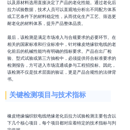
以及原材料选用直接决定了产品的老化性能。通过老化后
拉力试验数据，技术人员可以直观地分析出不同配方体系
或工艺条件下的材料稳定性，从而优化生产工艺、筛选更
耐老化的材料体系，提升产品整体品质。
最后，该检测是满足市场准入与合规要求的必要环节。在
相关的国家标准和行业标准中，针对橡皮绝缘软电线的老
化前后的机械性能均有明确的指标要求。产品在出厂检
验、型式试验或第三方抽检中，必须提供符合标准要求的
检测报告，方可进入市场流通或参与工程招投标。因此，
该检测不仅是技术层面的验证，更是产品合规性的法律背
书。
关键检测项目与技术指标
橡皮绝缘编织软电线绝缘老化后拉力试验检测主要包含以
下几个核心项目，每个项目都对应着特定的技术指标与判
定依据。