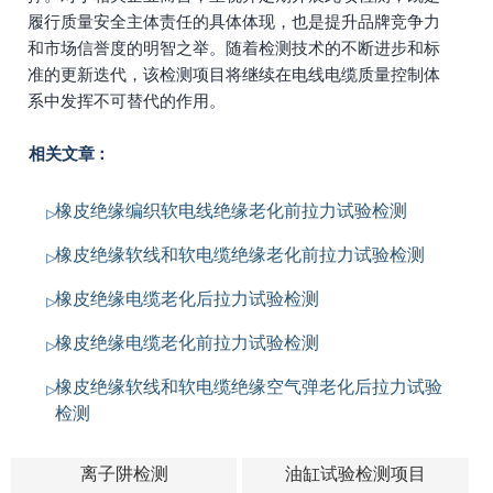
履行质量安全主体责任的具体体现，也是提升品牌竞争力
和市场信誉度的明智之举。随着检测技术的不断进步和标
准的更新迭代，该检测项目将继续在电线电缆质量控制体
系中发挥不可替代的作用。
相关文章：
橡皮绝缘编织软电线绝缘老化前拉力试验检测
橡皮绝缘软线和软电缆绝缘老化前拉力试验检测
橡皮绝缘电缆老化后拉力试验检测
橡皮绝缘电缆老化前拉力试验检测
橡皮绝缘软线和软电缆绝缘空气弹老化后拉力试验
检测
离子阱检测
油缸试验检测项目