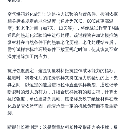
空气烘箱老化处理：这是拉力试验的前置条件。检测依据
相关标准规定的老化温度（通常为70℃、80℃或更高温
度）和老化时间（如7天、10天等），将绝缘试样置于强制
通风的热老化试验箱中进行处理。该过程旨在加速模拟绝
缘材料在自然条件下的热氧老化历程。老化处理结束后，
需将试样在标准环境条件下放置规定时间，使其恢复至室
温并消除加工内应力。
抗张强度测定：这是衡量材料抵抗拉伸破坏能力的指标。
检测时，将老化后的绝缘试样夹持在拉力试验机的上下夹
具之间，以恒定的速度进行拉伸直至试样断裂。通过记录
断裂时的最大负荷力，并结合试样原有的截面积，计算出
抗张强度，单位通常为兆帕。该指标反映了绝缘材料在老
化后是否依然坚固，能否承受一定的机械负荷而不发生断
裂。
断裂伸长率测定：这是衡量材料塑性变形能力的指标，反