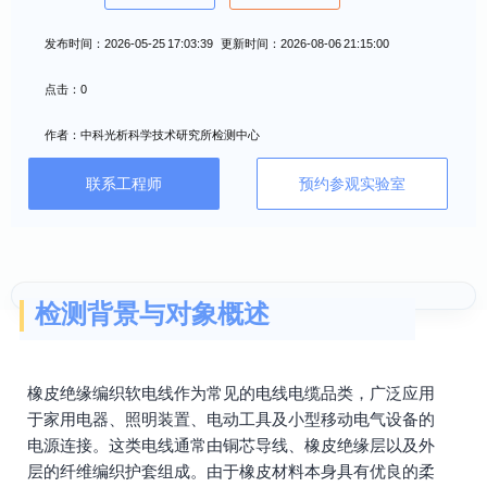
发布时间：2026-05-25 17:03:39 更新时间：2026-08-06 21:15:00
点击：0
作者：中科光析科学技术研究所检测中心
联系工程师
预约参观实验室
检测背景与对象概述
橡皮绝缘编织软电线作为常见的电线电缆品类，广泛应用
于家用电器、照明装置、电动工具及小型移动电气设备的
电源连接。这类电线通常由铜芯导线、橡皮绝缘层以及外
层的纤维编织护套组成。由于橡皮材料本身具有优良的柔