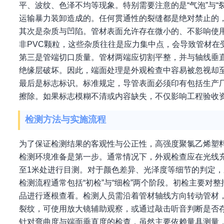
平、波纹、色泽不均等现象。特别需要注意的是“气泡”与
运输暴力装卸造成的。任何贯通性的裂缝都是绝对禁止的
其次是杂质与凹陷。管材表面允许存在微小的、不影响使
非PVC颗粒，这些杂质往往是应力集中点，会导致管材在
第三是管端切口质量。管材两端应切割平整，并与轴线垂
绝缘层破坏。因此，端面处理是外观检查中容易被忽视却
最后是标志标识。标准规定，导管表面必须印有包括生产
擦除。如果标志模糊不清或内容缺失，不仅影响工程验收
检测方法与实施流程
为了保证检测结果的客观性与公正性，高强度聚氯乙烯塑
检测环境准备是第一步。通常情况下，外观检查应在光线充
至1米处进行目测。对于颜色差异、光泽度等细节的判定
检测流程通常包括“初检”与“细检”两个阶段。初检主要
品进行逐根查看。检测人员需沿着管材轴线方向转动管材
裂纹，可使用放大镜辅助观察，或通过敲击听音判断是否
针对弯曲度与端面垂直度的检查，虽然主要依赖量具测量