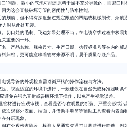
“裂口”问题。微小的气泡可能是原料干燥不充分导致的，而裂口
，因为这会直接破坏导管的密闭性与防水性能。
用的划痕，但不得有深度超过规定限值的凹陷或机械划伤。杂质
受力时从此处开裂。
直。切口处的毛刺、飞边如果处理不当，在电缆穿线过程中极易
至关重要的一环。
厂名、产品名称、规格尺寸、生产日期、执行标准号等在内的标
资料归档，更可能意味着管材来源不明，属于质量存疑产品。
料电缆导管的外观检查需遵循严格的操作流程与方法。
足、视距适宜的环境中进行，一般建议在自然光或标准照明条件下
，应避免在强光直射或昏暗环境下操作，以免产生视觉误差。
对整批管材进行宏观审视，查看是否存在明显的断裂、严重变形或
，依次观察外表面、端面，并借助手电筒等辅助工具查看内表面
存在分层现象。
，但在外观检查阶段，检测人员通常先通过目测法进行筛选。例