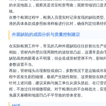
的水泥地面上，观察其是否呈蛇形弯曲；观察管端切口是
核。
在整个检测过程中，检测人员需实时记录发现的缺陷类型
准的具体条款或参照标准样板进行比对，确保判定结果经
外观缺陷的成因分析与质量控制建议
在实际检测工作中，常见的几种外观缺陷往往折射出生产
例如，管材内外壁出现周期性的波纹状凸起，这通常是由
缺陷虽然肉眼看去不明显，但会造成管材壁厚不均，影响
参数设置不当。
再如，管材端头出现裂纹或崩口，多数情况下是运输或吊
程中若发生剧烈碰撞，极易产生隐性裂纹。这类裂纹在静
针对上述问题，建议采购与施工单位从源头抓起。在订货
程，不放过任何细微瑕疵。对于检测出的不合格批次，应
免露天暴晒和地面凹凸不平导致的管体变形。