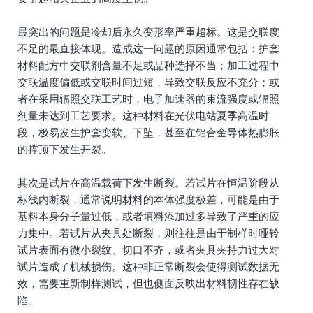
最突出的问题是冷却后永久变形率严重超标。这是交联度
不足的最直接体现。造成这一问题的原因通常包括：护套
材料配方中交联剂含量不足或品种选择不当；加工过程中
交联温度偏低或交联时间过短，导致交联反应不充分；或
者在采用辐照交联工艺时，电子加速器的束流强度或辐照
剂量未达到工艺要求。这种材料在光伏电站夏季高温时
段，极易发生护套变软、下坠，甚至在铝合金导体热膨胀
的撑顶下发生开裂。
其次是试片在高温载荷下发生断裂。若试片在恒温阶段从
标线内断裂，通常说明材料的本体强度极差，可能是由于
基料本身分子量过低，或者填料添加过多导致了严重的应
力集中。若试片从夹具处断裂，则往往是由于制样时哑铃
试片表面有微小裂纹、切口不齐，或者夹具夹持力过大对
试片造成了机械损伤。这种非正常断裂会使得测试数据无
效，需要重新制样测试，但也侧面反映出材料韧性存在缺
陷。