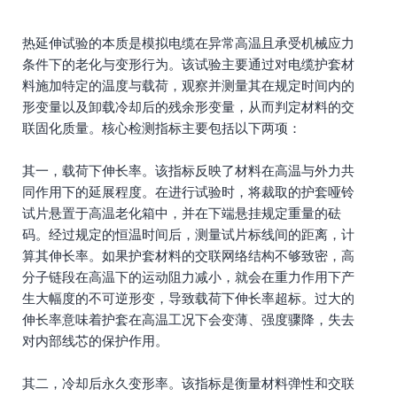
标
热延伸试验的本质是模拟电缆在异常高温且承受机械应力
条件下的老化与变形行为。该试验主要通过对电缆护套材
料施加特定的温度与载荷，观察并测量其在规定时间内的
形变量以及卸载冷却后的残余形变量，从而判定材料的交
联固化质量。核心检测指标主要包括以下两项：
其一，载荷下伸长率。该指标反映了材料在高温与外力共
同作用下的延展程度。在进行试验时，将裁取的护套哑铃
试片悬置于高温老化箱中，并在下端悬挂规定重量的砝
码。经过规定的恒温时间后，测量试片标线间的距离，计
算其伸长率。如果护套材料的交联网络结构不够致密，高
分子链段在高温下的运动阻力减小，就会在重力作用下产
生大幅度的不可逆形变，导致载荷下伸长率超标。过大的
伸长率意味着护套在高温工况下会变薄、强度骤降，失去
对内部线芯的保护作用。
其二，冷却后永久变形率。该指标是衡量材料弹性和交联