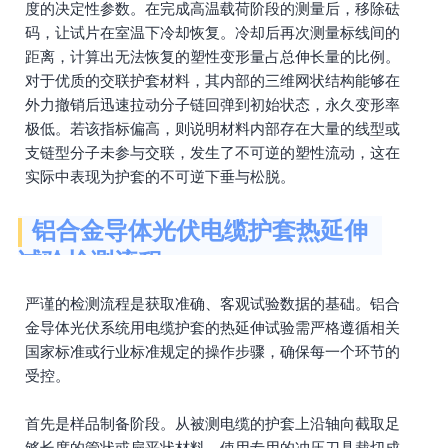
度的决定性参数。在完成高温载荷阶段的测量后，移除砝
码，让试片在室温下冷却恢复。冷却后再次测量标线间的
距离，计算出无法恢复的塑性变形量占总伸长量的比例。
对于优质的交联护套材料，其内部的三维网状结构能够在
外力撤销后迅速拉动分子链回弹到初始状态，永久变形率
极低。若该指标偏高，则说明材料内部存在大量的线型或
支链型分子未参与交联，发生了不可逆的塑性流动，这在
实际中表现为护套的不可逆下垂与松脱。
铝合金导体光伏电缆护套热延伸
试验检测流程
严谨的检测流程是获取准确、客观试验数据的基础。铝合
金导体光伏系统用电缆护套的热延伸试验需严格遵循相关
国家标准或行业标准规定的操作步骤，确保每一个环节的
受控。
首先是样品制备阶段。从被测电缆的护套上沿轴向截取足
够长度的管状或扁平状材料，使用专用的冲压刀具裁切成