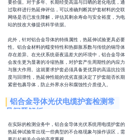
要价值。对于多年、长期经受高温与日晒的老化电缆，通
过取样进行热延伸评估，可以准确判断其护套材料的交联
网络是否已发生降解，评估其剩余寿命与安全裕度，为电
站的技改大修提供科学依据。
此外，针对铝合金导体的特殊属性，热延伸试验更具必要
性。铝合金材料的蠕变特性和热膨胀系数与传统的铜导体
存在差异。在光伏系统昼夜温差大的环境中，铝合金导体
会发生更为显著的冷缩热胀，对护套产生周期性的内应力
与胀大作用。这就要求护套必须具备更优异的高温抗拉强
度与回弹性，热延伸性能的优劣直接决定了护套能否长期
紧密包裹导体，防止外界水分和腐蚀性介质侵入。
铝合金导体光伏电缆护套检测常
见问题解析
在实际的检测业务中，铝合金导体光伏系统用电缆护套的
热延伸试验常出现一些典型的不合格现象与操作误区，需
要引起相关企业的高度重视。