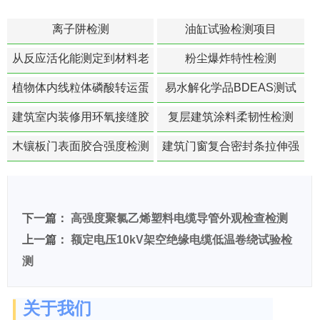
离子阱检测
油缸试验检测项目
从反应活化能测定到材料老
粉尘爆炸特性检测
化寿命预测的经典模型
植物体内线粒体磷酸转运蛋
易水解化学品BDEAS测试
白活性检测
建筑室内装修用环氧接缝胶
复层建筑涂料柔韧性检测
苯含量检测
木镶板门表面胶合强度检测
建筑门窗复合密封条拉伸强
度-硬质塑料材料检测
下一篇：
高强度聚氯乙烯塑料电缆导管外观检查检测
上一篇：
额定电压10kV架空绝缘电缆低温卷绕试验检
测
关于我们