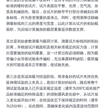
标准的哑铃状试片。试片表面应平整、光滑，无气泡、杂
质及机械损伤。随后，在试片的狭窄平行部分准确划出两
条标线，作为形变测量的基准点。同时，使用测厚仪精确
测量标线间三点的厚度与宽度，以此计算出试片的初始截
面积，为后续计算施加的载荷重量提供数据支撑。
其次是初始参数测量与载荷计算。测量试片标线间的初始
距离，并根据试片截面积及相关标准规定的应力值，计算
出需要施加的砝码重量。这一计算过程必须精确，因为载
荷偏小会导致试验条件偏松，无法暴露材料缺陷；载荷偏
大则可能造成非正常断裂，使试验失效。
第三步是高温加载与恒温阶段。将准备好的试片夹持在热
延伸测试架的上夹具上，悬挂计算好的砝码，随后将整个
测试架迅速放入已升温至规定温度（通常为200℃或依据产
品标准确定的特殊温度）的强制通风老化箱中。从试片放
入老化箱开始计时，在恒温状态下保持规定的时间（通常
为15分钟）。在此期间，需确保老化箱内温度波动范围符