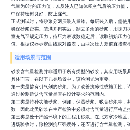
气量为0时的压力值，以及注入已知体积空气后的压力值
中保持密封良好，防止漏气。
正式测试时，将砂浆分两层装入量钵。每层装入后，需使
确保砂浆密实。装满并捣实后，刮去多余的砂浆，用抹刀
室充气至规定压力，待压力表读数稳定后，读取初始压力
值。根据仪器标定曲线或对照表，由两次压力差值直接查
适用场景与范围
砂浆含气量检测并非适用于所有类型的砂浆，其应用场景具
具体而言，在以下几类场景中，该检测尤为重要。
第一类是掺有引气剂的砂浆。为了改善抗冻性或施工性，
通过检测确认含气量是否在设计要求的范围内。
第二类是特种功能砂浆。例如，保温砂浆、吸音砂浆等，
数，因此此类砂浆在生产检验中必须对含气量进行严格监
第三类是处于严酷环境下的工程用砂浆。在北方寒冷地区
进场验收时，除检测抗压强度外，还应进行含气量检测，