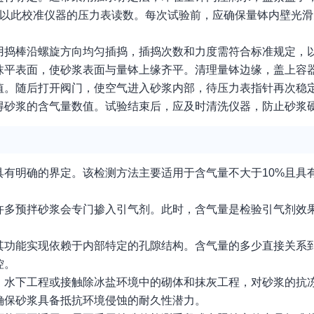
，以此校准仪器的压力表读数。每次试验前，应确保量钵内壁光
用捣棒沿螺旋方向均匀插捣，插捣次数和力度需符合标准规定，
抹平表面，使砂浆表面与量钵上缘齐平。清理量钵边缘，盖上容
值。随后打开阀门，使空气进入砂浆内部，待压力表指针再次稳
得砂浆的含气量数值。试验结束后，应及时清洗仪器，防止砂浆
有明确的界定。该检测方法主要适用于含气量不大于10%且具
许多预拌砂浆会专门掺入引气剂。此时，含气量是检验引气剂效
其功能实现依赖于内部特定的孔隙结构。含气量的多少直接关系
控。
、水下工程或接触除冰盐环境中的砌体和抹灰工程，对砂浆的抗
确保砂浆具备抵抗环境侵蚀的耐久性潜力。