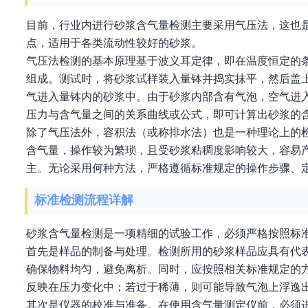
目前，行业内进行砂浆含气量检测主要采用气压法，这也
点，适用于各类流动性较好的砂浆。
气压法检测的基本原理基于波义耳定律，即在温度恒定的
组成。测试时，将砂浆试样装入量钵并捣实抹平，然后盖
气进入量钵内的砂浆中。由于砂浆内部含有气泡，空气进
压力与含气量之间的关系曲线或公式，即可计算出砂浆的
除了气压法外，容积法（或称排水法）也是一种理论上的
含气量，操作较为繁琐，且受砂浆粘稠度影响较大，容易
主。无论采用何种方法，严格遵循标准规定的操作步骤、
标准检测流程详解
砂浆含气量检测是一项精细的试验工作，必须严格按照标
首先是样品的制备与处理。检测所用的砂浆样品应具有代
确保物料均匀，避免离析。同时，应按照相关标准规定的
反映在压力变化中；若过于稀薄，则可能导致气泡上浮逸
其次是仪器的校准与准备。在使用含气量测定仪前，必须