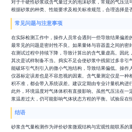
对于干硬性砂浆或含气量过大的泡沫砂浆，常规的气压法
根据砂浆的种类、性能要求及相关标准规范，合理选择是
常见问题与注意事项
在实际检测工作中，操作人员常会遇到一些导致结果偏差
最常见的问题是密封性不良。如果量钵与容器盖之间的密
在测试过程中持续下降，导致计算出的含气量虚高。因此
其次是试样制备不当。捣实不足会使砂浆中残留过多非引
能破坏引气剂引入的微小气泡结构，导致结果偏低。操作
仪器标定误差也是不容忽视的因素。含气量测定仪是一种
积不准，都会带入系统误差。建议定期由专业计量机构进
此外，环境温度对气体体积有直接影响。虽然气压法在一
浆温差过大，仍可能影响气体状态方程的平衡。试验应在
结语
砂浆含气量检测作为评价砂浆微观结构与宏观性能联系的