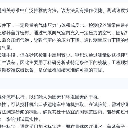
是相关标准中广泛推荐的方法。该方法具有操作便捷、测试速度
条件下，一定质量的气体压力与体积成反比。检测仪器通常由带
上容器盖并密封。通过气泵向气室内充入一定压力的空气，随后
入后会压缩气泡，导致气室内的压力下降。通过测量压力下降的
含气量。
检测手段，但在砂浆检测中应用较少。容积法通过测量砂浆搅拌
产生误差，因此主要用于科研分析或特定条件下的校核，工程现
定期校准仪器设备，是保证检测结果准确可靠的前提。
准化流程执行，以消除人为因素和环境因素的干扰。
表性，可从搅拌机出口或运输车中随机抽取。在试验前，需对砂
方法测定砂浆的稠度，确保其处于适宜的测试范围内。若砂浆过
出，影响测试真实性。
进行标定。通常采用加水标定法，即在量钵内注满水，盖紧盖子