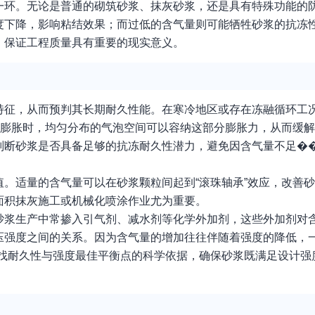
一环。无论是普通的砌筑砂浆、抹灰砂浆，还是具有特殊功能的
度下降，影响粘结效果；而过低的含气量则可能牺牲砂浆的抗冻
、保证工程质量具有重要的现实意义。
特征，从而预判其长期耐久性能。在寒冷地区或存在冻融循环工
积膨胀时，均匀分布的气泡空间可以容纳这部分膨胀力，从而缓
判断砂浆是否具备足够的抗冻耐久性潜力，避免因含气量不足�
。适量的含气量可以在砂浆颗粒间起到“滚珠轴承”效应，改善
面积抹灰施工或机械化喷涂作业尤为重要。
砂浆生产中常掺入引气剂、减水剂等化学外加剂，这些外加剂对
压强度之间的关系。因为含气量的增加往往伴随着强度的降低，
寻找耐久性与强度最佳平衡点的科学依据，确保砂浆既满足设计强