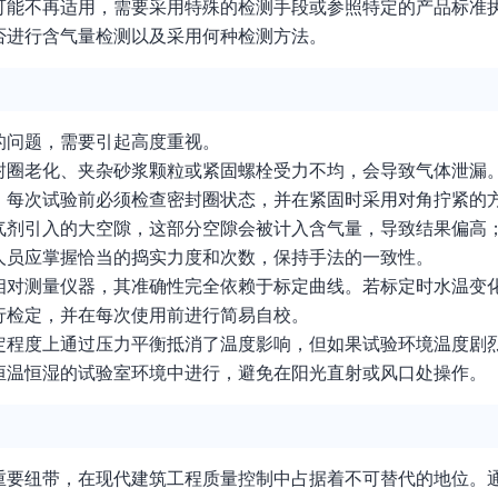
可能不再适用，需要采用特殊的检测手段或参照特定的产品标准
否进行含气量检测以及采用何种检测方法。
的问题，需要引起高度重视。
封圈老化、夹杂砂浆颗粒或紧固螺栓受力不均，会导致气体泄漏
，每次试验前必须检查密封圈状态，并在紧固时采用对角拧紧的
气剂引入的大空隙，这部分空隙会被计入含气量，导致结果偏高
人员应掌握恰当的捣实力度和次数，保持手法的一致性。
相对测量仪器，其准确性完全依赖于标定曲线。若标定时水温变
行检定，并在每次使用前进行简易自校。
定程度上通过压力平衡抵消了温度影响，但如果试验环境温度剧
恒温恒湿的试验室环境中进行，避免在阳光直射或风口处操作。
重要纽带，在现代建筑工程质量控制中占据着不可替代的地位。