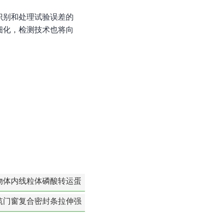
识别和处理试验误差的
细化，检测技术也将向
物体内线粒体磷酸转运蛋
白活性检测
筑门窗复合密封条拉伸强
度-硬质塑料材料检测