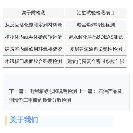
离子阱检测
油缸试验检测项目
从反应活化能测定到材料老
粉尘爆炸特性检测
化寿命预测的经典模型
植物体内线粒体磷酸转运蛋
易水解化学品BDEAS测试
白活性检测
建筑室内装修用环氧接缝胶
复层建筑涂料柔韧性检测
苯含量检测
木镶板门表面胶合强度检测
建筑门窗复合密封条拉伸强
度-硬质塑料材料检测
下一篇：
电烤箱标志和说明检测
上一篇：
石油产品及
润滑剂二甲醚的质量分数检测
关于我们