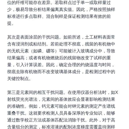
位的纤维可能存在差异。若取样点过于单一或取样量过
少，极易导致分析结果偏离真实值。因此，严格按照抽样
标准进行多点取样、混合制样是保证检测结果有效的前
提。
其次是表面涂层的干扰问题。如前所述，土工材料表面常
含有浸润剂或粘结剂。若前处理不彻底，残留的有机物中
的无机元素（如磷、硼等）可能被计入玻璃成分中，导致
结果偏高；或者有机物燃烧后的残留物改变了试样的重
量，引入计算误差。因此，确定合理的灼烧温度与时间，
彻底去除有机物而不改变玻璃基体成分，是检测过程中的
关键控制点。
第三是元素间的相互干扰问题。在使用仪器分析法时，如X
射线荧光光谱法，元素间的基体效应会显著影响检测结果
的准确性。例如，钙元素可能会对钾元素的测定产生谱线
重叠干扰。这就要求检测人员具备深厚的专业知识，能够
通过数学校正方法或基体匹配法消除干扰。此外，对于高
含量组分的测定，标准溶液的配制浓度梯度需覆盖待测样