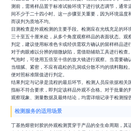
测前，需将样品置于标准试验环境下进行状态调节，通常
间不少于二十四小时。这一步骤至关重要，因为环境温度
而误判为质地不均。
目测检查是外观检测的主要手段。检测应在光线充足的环
三十至五十厘米处，从多个角度观察样品的表面状态。观
判定，建议使用标准色卡或经供需双方确认的留样样品进
对于肉眼难以分辨的细微缺陷，需借助辅助工具进行检查
气泡时，可使用五倍至十倍的放大镜进行观察。当需要确
当细腻、紧密，不应有疏松的孔洞或分散不均的填料颗粒
便对照标准限值进行判定。
结果判定与记录是流程的最后环节。检测人员应依据相关
指标不符合要求，即判定该样品外观不合格。对于批量的判
观察现象、测量数据及最终结论，均需详细记录于检测报
检测服务的适用场景
丁基热熔密封胶的外观检测贯穿于产品的全生命周期，其