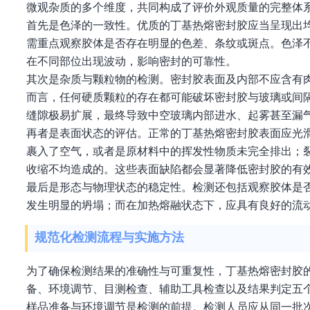
微观杂质的多个维度，共同构成了评价外观质量的完整体
首先是色泽的一致性。优质的丁基热熔密封胶应当呈现出
需重点观察胶体是否存在明显的色差、条纹或斑点。色泽
在不同部位出现波动，影响密封的可靠性。
其次是杂质与颗粒物的检测。密封胶表面及内部不应含有
而言，任何硬质颗粒的存在都可能破坏密封胶与玻璃或间
缝隙极易扩展，最终导致中空玻璃内部进水、起雾甚至漏
再者是表面状态的评估。正常的丁基热熔密封胶表面应光
裹入了空气，或者是原材料中的挥发性物质未完全排出；
收缩不均造成的。这些表面缺陷都会显著降低密封胶的有
最后是形态与物理状态的稳定性。检测还包括观察胶体是
发生明显的坍塌；而在加热熔融状态下，应具有良好的流
规范化检测流程与实施方法
为了确保检测结果的准确性与可重复性，丁基热熔密封胶
备、环境调节、目测检查、辅助工具检查以及结果判定五
样品准备与环境调节是检测的前提。检测人员应从同一批