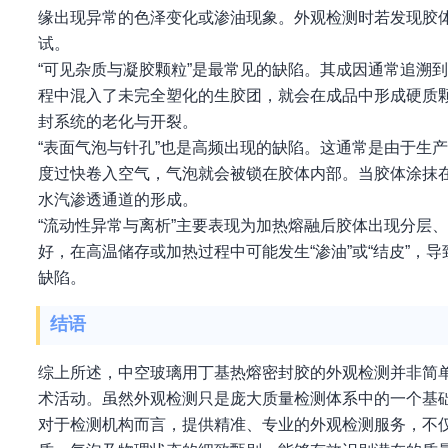
缘出现异常的色泽变化或渗油现象。外观检测时若发现胶体表
试。
“可见杂质与凝胶颗粒”是最常见的缺陷。其成因通常追溯
程中混入了未完全塑化的生胶团，就会在成品中形成硬质
封系统的老化与开裂。
“表面气泡与针孔”也是高频出现的缺陷。这通常是由于生
度过快卷入空气，气泡就会被锁在胶体内部。当胶体涂抹
水汽渗透通道的形成。
“流动性异常与离析”主要表现为加热熔融后胶体出现分层
好，在高温储存或加热过程中可能发生“渗油”或“结皮”
缺陷。
结语
综上所述，中空玻璃用丁基热熔密封胶的外观检测并非简单
术活动。虽然外观检测只是庞大质量检测体系中的一个基
对于检测机构而言，提供精准、专业的外观检测服务，不