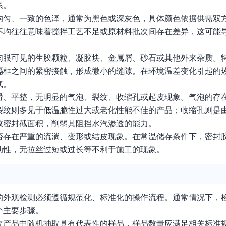
系。
均匀、一致的色泽，通常为黑色或深灰色，具体颜色依据供需双
不均往往意味着搅拌工艺不足或原材料批次间存在差异，这可能
肉眼可见的生胶颗粒、凝胶块、金属屑、砂石或其他外来杂质。
隔框之间的紧密接触，形成微小的缝隙。在环境温差变化引起的
气。
滑、平整，无明显的气泡、裂纹、收缩孔或起皮现象。气泡的存
裂纹则多见于低温脆性过大或老化性能不佳的产品；收缩孔则是
效密封截面积，削弱其阻挡水汽渗透的能力。
否存在严重的流淌、变形或结皮现象。在常温储存条件下，密封
动性，无拉丝过短或过长等不利于施工的现象。
的外观检测必须遵循规范化、标准化的操作流程。通常情况下，
个主要步骤。
次产品中随机抽取具有代表性的样品，样品数量应满足相关标准