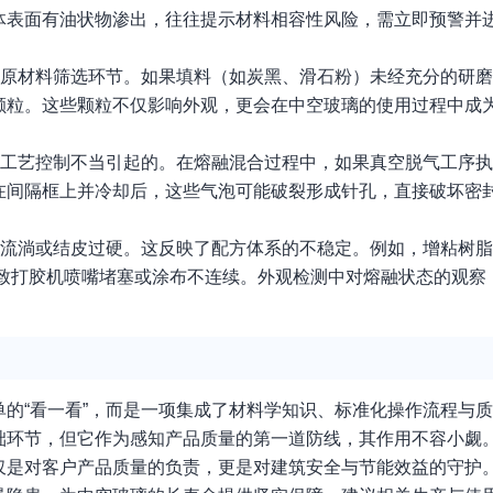
面有油状物渗出，往往提示材料相容性风险，需立即预警并进行 d
到原材料筛选环节。如果填料（如炭黑、滑石粉）未经充分的研
颗粒。这些颗粒不仅影响外观，更会在中空玻璃的使用过程中成
产工艺控制不当引起的。在熔融混合过程中，如果真空脱气工序
在间隔框上并冷却后，这些气泡可能破裂形成针孔，直接破坏密
、流淌或结皮过硬。这反映了配方体系的不稳定。例如，增粘树
，导致打胶机喷嘴堵塞或涂布不连续。外观检测中对熔融状态的观
的“看一看”，而是一项集成了材料学知识、标准化操作流程与
础环节，但它作为感知产品质量的第一道防线，其作用不容小觑
仅是对客户产品质量的负责，更是对建筑安全与节能效益的守护