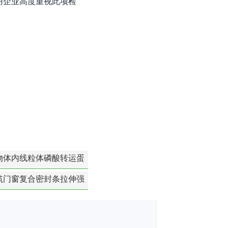
用企业高度重视此项检
物体内线粒体磷酸转运蛋
白活性检测
筑门窗复合密封条拉伸强
度-硬质塑料材料检测