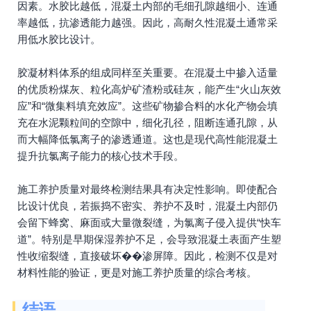
因素。水胶比越低，混凝土内部的毛细孔隙越细小、连通
率越低，抗渗透能力越强。因此，高耐久性混凝土通常采
用低水胶比设计。
胶凝材料体系的组成同样至关重要。在混凝土中掺入适量
的优质粉煤灰、粒化高炉矿渣粉或硅灰，能产生“火山灰效
应”和“微集料填充效应”。这些矿物掺合料的水化产物会填
充在水泥颗粒间的空隙中，细化孔径，阻断连通孔隙，从
而大幅降低氯离子的渗透通道。这也是现代高性能混凝土
提升抗氯离子能力的核心技术手段。
施工养护质量对最终检测结果具有决定性影响。即使配合
比设计优良，若振捣不密实、养护不及时，混凝土内部仍
会留下蜂窝、麻面或大量微裂缝，为氯离子侵入提供“快车
道”。特别是早期保湿养护不足，会导致混凝土表面产生塑
性收缩裂缝，直接破坏��渗屏障。因此，检测不仅是对
材料性能的验证，更是对施工养护质量的综合考核。
结语