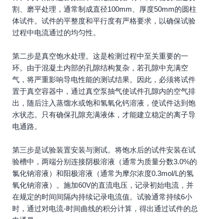
割、磨平处理，通常制成直径100mm、厚度50mm的圆柱
体试件。试件的平整度和平行度有严格要求，以确保试验
过程中电流通过的均匀性。
第二步是真空饱水处理。这是检测过程中至关重要的一
环。由于混凝土内部的孔隙结构复杂，若孔隙中充满空
气，将严重影响导电性能的测试结果。因此，必须将试件
置于真空容器中，通过真空泵抽气使试件孔隙内的空气排
出，随后注入蒸馏水或饱和氢氧化钙溶液，使试件达到饱
水状态。只有确保孔隙充满液体，才能建立稳定的离子导
电通路。
第三步是试验装置安装与测试。将饱水后的试件安装在试
验槽中，两端分别连接阴极溶液（通常为质量分数3.0%的
氯化钠溶液）和阳极溶液（通常为摩尔浓度0.3mol/L的氢
氧化钠溶液）。施加60V的直流电压，记录初始电流，并
在规定的时间间隔内持续记录电流值。试验通常持续6小
时，通过对电流-时间曲线的积分计算，得出通过试件的总