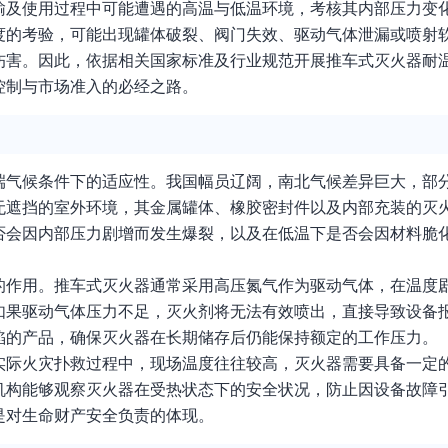
输及使用过程中可能遭遇的高温与低温环境，考核其内部压力变
度的考验，可能出现罐体破裂、阀门失效、驱动气体泄漏或喷射
伤害。因此，依据相关国家标准及行业规范开展推车式灭火器耐
控制与市场准入的必经之路。
端气候条件下的适应性。我国幅员辽阔，南北气候差异巨大，部
无遮挡的室外环境，其金属罐体、橡胶密封件以及内部充装的灭
否会因内部压力剧增而发生爆裂，以及在低温下是否会因材料脆
的作用。推车式灭火器通常采用高压氮气作为驱动气体，在温度
如果驱动气体压力不足，灭火剂将无法有效喷出，直接导致设备
陷的产品，确保灭火器在长期储存后仍能保持额定的工作压力。
实际火灾扑救过程中，现场温度往往较高，灭火器需要具备一定
机构能够观察灭火器在受热状态下的安全状况，防止因设备故障
是对生命财产安全负责的体现。