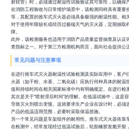
射软管）时，必须通过耐温性试验验证其可靠性，以确保
在消防工程验收与日常维护场景中，该检测同样具有重要
等，其配置的推车式灭火器必须具备极强的耐温性能。相
对于使用年限较长或经历过极端天气的灭火器，定期抽取
障。
此外，该检测服务也适用于消防产品质量监督抽查及认证
查指标之一。对于第三方检测机构而言，面向社会提供公
常见问题与注意事项
在进行推车式灭火器耐温性试验检测及实际应用中，客户
火器（如干粉、水基、二氧化碳）应执行何种具体的耐温
值和持续时间在相关国家标准中均有明确规定。在进行检
其次是关于“喷射滞后时间”的理解。在低温试验中，这是
导致灭火剂喷出变慢。这就要求生产企业在设计时，必须
产品的低温适用范围，必要时采取保温措施。
另一个常见问题是车架组件的耐用性。推车式灭火器依靠
在检测中，经常发现经过低温试验后，轮胎橡胶发脆开裂