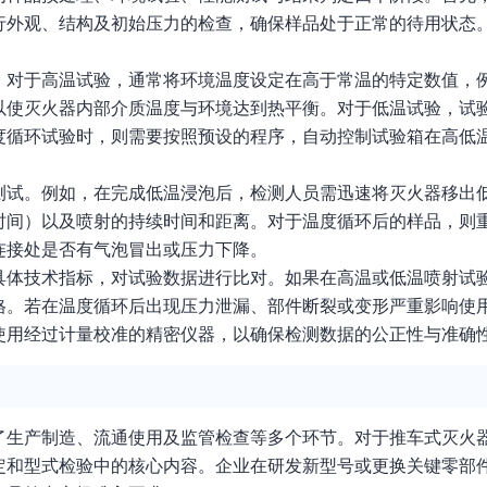
行外观、结构及初始压力的检查，确保样品处于正常的待用状态
。
。对于高温试验，通常将环境温度设定在高于常温的特定数值，
以使灭火器内部介质温度与环境达到热平衡。对于低温试验，试
度循环试验时，则需要按照预设的程序，自动控制试验箱在高低
测试。例如，在完成低温浸泡后，检测人员需迅速将灭火器移出
时间）以及喷射的持续时间和距离。对于温度循环后的样品，则
连接处是否有气泡冒出或压力下降。
具体技术指标，对试验数据进行比对。如果在高温或低温喷射试
格。若在温度循环后出现压力泄漏、部件断裂或变形严重影响使
使用经过计量校准的精密仪器，以确保检测数据的公正性与准确
了生产制造、流通使用及监管检查等多个环节。对于推车式灭火
定和型式检验中的核心内容。企业在研发新型号或更换关键零部