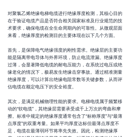
对聚氯乙烯绝缘电梯电缆进行绝缘厚度检测，其核心目的
在于验证电缆产品是否符合相关国家标准及行业规范的技
术要求，确保电缆在全生命周期内的可靠性。从微观层面
来看，绝缘厚度的检测目的主要体现在以下几个方面。
首先，是保障电气绝缘强度的刚性需求。绝缘层的主要功
能是隔离带电导体与外界环境，防止电流泄漏。绝缘厚度
过薄，会显著降低电缆的耐电压能力，在系统过电压或绝
缘老化的情况下，极易发生绝缘击穿事故。通过精准测量
绝缘厚度，可以计算出绝缘电阻常数等关键参数，从而评
估电缆在额定电压下的安全裕度。
其次，是满足机械物理性能的要求。电梯电缆属于频繁移
动的“软电缆”，其绝缘层需要承受成千上万次的弯曲和摩
擦。标准中规定的绝缘厚度通常包含了“标称厚度”与“最薄
点厚度”的双重考量。如果平均厚度达标但最薄点厚度不
足，电缆在最薄弱环节将率先失效。因此，检测绝缘厚