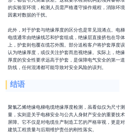
的实验室环境，检测人员需严格遵守操作规程，消除环境
因素对数据的干扰。
此外，对于护套与绝缘厚度的区分也是常见混淆点。电梯
电缆通常由绝缘线芯和护套组成，绝缘层直接挤包在导体
上，护套则包覆在缆芯外围。部分送检客户将护套厚度误
认为绝缘厚度，或仅关注护套而忽视绝缘。实际上，绝缘
厚度的安全性要求远高于护套，是保障电气安全的第一道
防线，任何混淆都可能导致对安全风险的误判。
结语
聚氯乙烯绝缘电梯电缆绝缘厚度检测，虽看似仅为尺寸测
量，实则是关乎电梯安全与公共人身财产安全的重要技术
屏障。它不仅是对电缆生产制造工艺的严格审视，更是对
建筑工程质量与后期维护责任的刚性落实。