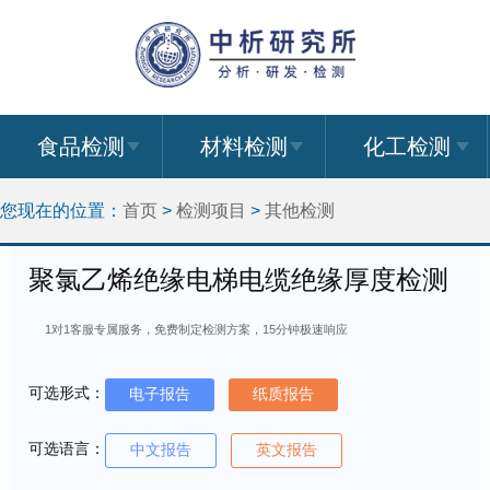
食品检测
材料检测
化工检测
您现在的位置：
首页
>
检测项目
>
其他检测
聚氯乙烯绝缘电梯电缆绝缘厚度检测
1对1客服专属服务，免费制定检测方案，15分钟极速响应
可选形式：
电子报告
纸质报告
可选语言：
中文报告
英文报告