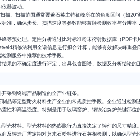
和仪器波动。
扫描。扫描范围通常覆盖石英主特征峰所在的角度区间（如20°至
业标准，确保步长、扫描速度等参数能够兼顾检测效率与分辨率
峰等预处理。定性分析通过比对标准粉末衍射数据库（PDF卡
Rietveld精修法利用全谱信息进行拟合计算，能够有效解决峰重
端检测服务中推荐的技术手段。
对结果的不确定度进行评定，出具包含图谱、数据及分析结论的
料开采到终端产品制造的全产业链条。
石制品等定型耐火材料生产企业的常规质控手段。企业通过检测
热震性和高温强度。特别是用于玻璃窑炉、钢铁冶炼炉关键部位
为型壳材料。型壳材料的热膨胀行为直接决定了铸件的尺寸精度
应商及铸造厂需定期对莫来石粉料进行石英相检测，以确保型壳