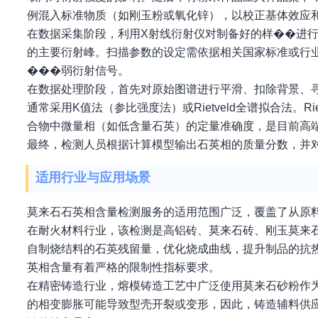
例混入标准物质（如刚玉粉或氧化锌），以校正基体效应
在数据采集阶段，利用X射线衍射仪对制备好的样��进行
的主要衍射峰。扫描参数的设定需依据相关国家标准或行
���弱衍射信号。
在数据处理阶段，首先对原始图谱进行平滑、扣除背景、寻
通常采用K值法（参比强度法）或Rietveld全谱拟合法。
合物中微量相（如低含量石英）的定量准确度，是目前高
最终，检测人员根据计算模型输出石英相的质量分数，并
适用行业与应用场景
莫来石石英相含量检测服务的适用范围广泛，覆盖了从原
在耐火材料行业，该检测是高铝砖、莫来石砖、刚玉莫来
自制烧结料的石英残留量，优化烧成曲线，提升制品的抗
英相含量有着严格的限制性指标要求。
在精密铸造行业，熔模铸造工艺中广泛使用莫来石砂粉作
的相变膨胀可能导致型壳开裂或变形，因此，铸造辅料供