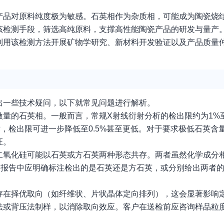
产品对原料纯度极为敏感。石英相作为杂质相，可能成为陶瓷烧
该检测手段，筛选高纯原料，支撑高性能陶瓷产品的研发与量产
利用该检测方法开展矿物学研究、新材料开发验证以及产品质量
出一些技术疑问，以下就常见问题进行解析。
量的石英相。一般而言，常规X射线衍射分析的检出限约为1%
技术，检出限可进一步降低至0.5%甚至更低。对于要求极低石英
证。
二氧化硅可能以石英或方石英两种形态共存。两者虽然化学成分
测报告中应明确标注检出的是石英还是方石英，或分别给出两者
存在择优取向（如纤维状、片状晶体定向排列），这会显著影响
法或背压法制样，以消除取向效应。客户在送检前应咨询样品粒