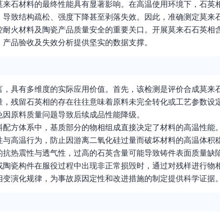
莫来石材料的最终性能具有显著影响。在高温使用环境下，石英
，导致结构疏松、强度下降甚至剥落失效。因此，准确测定莫来
控耐火材料及陶瓷产品质量安全的重要关口。开展莫来石石英相
、产品验收及失效分析提供坚实的数据支撑。
言，具有多维度的实际应用价值。首先，该检测是评价合成莫来
量，残留石英相的存在往往意味着原料未完全转化或工艺参数设
免因原料质量问题导致后续成品性能降级。
料配方体系中，基质部分的物相组成直接决定了材料的高温性能
性与高温行为，防止因游离二氧化硅过量而破坏材料的高温体积
的抗热震性与透气性，过高的石英含量可能导致铸件表面质量缺
或陶瓷构件在服役过程中出现非正常损毁时，通过对残样进行物
相变演化规律，为事故原因定性和改进措施的制定提供科学证据