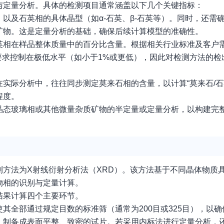
与定量分析。具体的检测项目通常涵盖以下几个关键指标：
以及石英相的具体晶型（如α-石英、β-石英等）。同时，还需
矿物。这是定量分析的基础，确保后续计算模型的准确性。
英相在样品整体质量中的百分比含量。根据相关行业标准及客户
要求控制在极低水平（如小于1%或更低），因此对检测方法的检
实际分析中，往往同步测定莫来石相的含量，以计算“莫来石/石
程度。
晶态玻璃相或其他微量杂质矿物的半定量或定量分析，以构建完
方法为X射线衍射分析法（XRD）。该方法基于不同晶体物质
物相的识别与定量计算。
结果计算四个主要环节。
其全部通过规定目数的标准筛（通常为200目或325目），以
，制备成表面平整、致密的试片。若采用内标法进行定量分析，