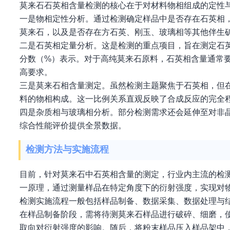
莫来石石英相含量检测的核心在于对材料物相组成的定性
一是物相定性分析。通过检测确定样品中是否存在石英相，
莫来石，以及是否存在方石英、刚玉、玻璃相等其他伴生
二是石英相定量分析。这是检测的重点项目，旨在测定石
分数（%）表示。对于高纯莫来石原料，石英相含量通常
高要求。
三是莫来石相含量测定。虽然检测主题聚焦于石英相，但在
料的物相构成。这一比例关系直观反映了合成反应的完全
四是杂质相与玻璃相分析。部分检测需求还会延伸至对非
综合性能评价提供全景数据。
检测方法与实施流程
目前，针对莫来石中石英相含量的测定，行业内主流的检测
一原理，通过测量样品在特定角度下的衍射强度，实现对
检测实施流程一般包括样品制备、数据采集、数据处理与
在样品制备阶段，需将待测莫来石样品进行破碎、细磨，使
取向对衍射强度的影响。随后，将粉末样品压入样品架中