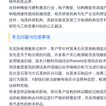
铸件的良品率。
在特种陶瓷与磨料磨具行业，电子陶瓷、结构陶瓷等高端
响电绝缘性能或机械强度。相关研发机构与生产企业利用
此外，地质科研机构、高校实验室及第三方检测机构也常
研究与工程质量纠纷的公正裁决。
常见问题与注意事项
在实际检测服务过程中，客户常针对莫来石石英相检测提
首先是关于检出限的问题。许多客户关心检测能否发现极微
采用慢速扫描、延长计数时间或结合Rietveld全谱拟合
用灵敏度更高的测试条件或辅以化学物相分析方法进行验
其次是石英与方石英的区分问题。在莫来石制品中，游离
温行为迥异。X射线衍射法能够有效区分这两种晶型，检
估材料性能。
再者是样品制备的影响。部分客户送检的样品颗粒过粗或
业的检测机构会对样品进行严格的研磨处理，并采用侧装
有代表性的粉末样品。