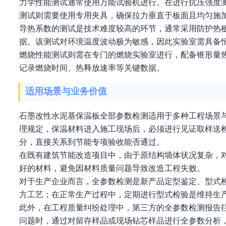
力学性能测试通常使用万能试验机进行。在进行抗压强度
测试则需要使用专用夹具，确保拉力垂直于板面且均匀施
导热系数的测试是技术难度较高的环节，通常采用防护热
据。该测试对环境温度波动极为敏感，因此实验室需具备
燃烧性能测试则需在专门的燃烧实验室进行，配备锥形量
记录燃烧时间、热释放速率等关键数据。
适用场景与业务价值
石墨改性水泥基保温板全部参数检测适用于多种工程场景
理规定，保温材料进入施工现场后，必须进行见证取样送
分，直接关系到节能专项验收能否通过。
在既有建筑节能改造项目中，由于原结构墙体状况复杂，
好的材料，避免因材料质量问题导致改造工程失败。
对于生产企业而言，全参数检测是新产品定型鉴定、型式
方工艺；在正常生产过程中，定期进行型式检验是维持生
此外，在工程质量纠纷处理中，第三方的全参数检测报告
问题时，通过对留存样品或现场钻芯样品进行全参数分析