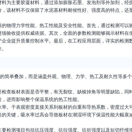
材料为主要胶凝材料，通过添加膨胀石墨、发泡剂等外加剂，经
分，该材料不仅保留了水泥基材料耐候性好、强度高的特点，还
料的物理力学性能、热工性能及安全性能。首先，通过检测可以
进场验收提供权威依据。其次，全面的参数检测能够揭示材料在
产企业提升质量控制水平。最后，在工程应用层面，详实的检测
全。
目的简单叠加，而是涵盖外观、物理、力学、热工及耐久性等多
要检查板材表面是否平整，有无裂纹、缺棱掉角等明显缺陷，同
性，进而影响整个保温系统的热工性能。
水率。干表观密度直接关系到板材的自重和导热系数，密度过大
性的关键，吸水率过高会导致板材在潮湿环境下保温性能大幅衰
主要检测项目包括抗压强度、抗拉强度、抗折强度以及短切纤维