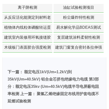
离子阱检测
油缸试验检测项目
从反应活化能测定到材料老
粉尘爆炸特性检测
化寿命预测的经典模型
植物体内线粒体磷酸转运蛋
易水解化学品BDEAS测试
白活性检测
建筑室内装修用环氧接缝胶
复层建筑涂料柔韧性检测
苯含量检测
木镶板门表面胶合强度检测
建筑门窗复合密封条拉伸强
度-硬质塑料材料检测
下一篇：
额定电压1kV(Um=1.2kV)到
35kV(Um=40.5kV) 铝合金芯挤包绝缘电力电缆 第3部
分：额定电压35kv (Um=40.5kV)电缆半导电屏蔽电阻
率检测
上一篇：
聚氯乙烯绝缘固定布线用护套电缆不
延燃试验检测