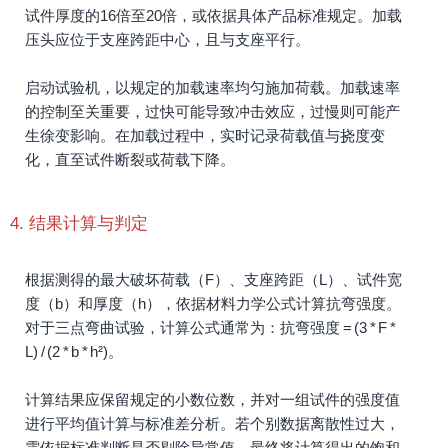
试件厚度的16倍至20倍，或依据具体产品标准规定。加载
压头应位于支座跨距中心，且与支座平行。
启动试验机，以规定的加载速率均匀施加荷载。加载速率
的控制至关重要，过快可能导致冲击效应，过慢则可能产
生徐变影响。在加载过程中，实时记录荷载值与挠度变
化，直至试件断裂或荷载下降。
4. 结果计算与判定
根据测得的最大破坏荷载（F）、支座跨距（L）、试件宽
度（b）和厚度（h），依据材料力学公式计算抗弯强度。
对于三点弯曲试验，计算公式通常为：抗弯强度 = (3 * F *
L) / (2 * b * h²)。
计算结果应保留规定的小数位数，并对一组试件的强度值
进行平均值计算与标准差分析。若个别数据离散性过大，
需依据标准判断是否剔除异常值。最终将计算得出的饱和