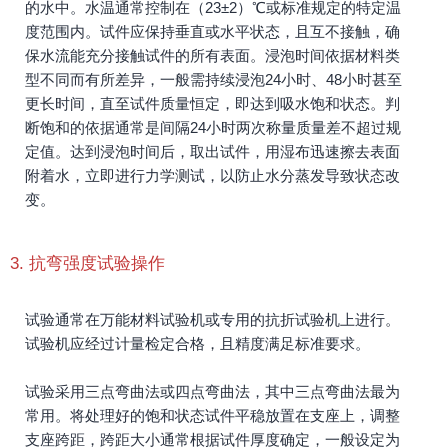
的水中。水温通常控制在（23±2）℃或标准规定的特定温
度范围内。试件应保持垂直或水平状态，且互不接触，确
保水流能充分接触试件的所有表面。浸泡时间依据材料类
型不同而有所差异，一般需持续浸泡24小时、48小时甚至
更长时间，直至试件质量恒定，即达到吸水饱和状态。判
断饱和的依据通常是间隔24小时两次称量质量差不超过规
定值。达到浸泡时间后，取出试件，用湿布迅速擦去表面
附着水，立即进行力学测试，以防止水分蒸发导致状态改
变。
3. 抗弯强度试验操作
试验通常在万能材料试验机或专用的抗折试验机上进行。
试验机应经过计量检定合格，且精度满足标准要求。
试验采用三点弯曲法或四点弯曲法，其中三点弯曲法最为
常用。将处理好的饱和状态试件平稳放置在支座上，调整
支座跨距，跨距大小通常根据试件厚度确定，一般设定为