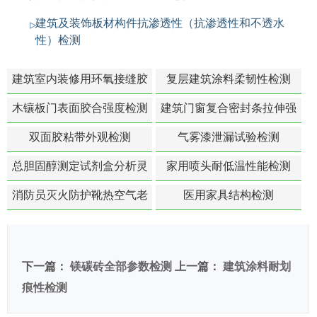
建筑及装饰板材构件抗渗透性（抗渗透性和不透水
性）检测
建筑室内装修用环氧接缝胶
复层建筑涂料柔韧性检测
苯含量检测
木镶板门表面胶合强度检测
建筑门窗复合密封条拉伸强
度-硬质塑料材料检测
双面胶粘带外观检测
气雾漆泄漏试验检测
总胆固醇测定试剂盒分析灵
家用喷头耐低温性能检测
敏度检测
消防员灭火防护靴热空气老
医用家具结构检测
化扯断强度降低检测
下一篇：
镁碳砖全部参数检测
上一篇：
建筑涂料耐划
痕性检测