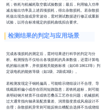
耗；铁耗与机械耗取空载试验数据；最后，利用输入功率
减去输出功率及上述四项损耗，得出杂散损耗。若杂散损
耗值出现负值或异常波动，需对测试数据进行修正或重新
试验，以符合标准规定的损耗曲线拟合要求。
检测结果的判定与应用场景
完成各项损耗的测定后，需对结果进行科学的判定与分
析。检测报告不仅给出各项损耗的具体数值，还需计算电
机的输出效率，并依据相关能效标准（如GB 18613等）判
定该电机的能效等级（如1级、2级或3级）。
若检测发现定子铜耗偏高，可能暗示绕组设计不合理、导
线截面积偏小或存在匝间短路隐患；若铁耗超标，则可能
表明硅钢片材质不佳或铁芯叠压工艺存在问题；机械损耗
过大通常指向轴承装配质量差、润滑脂变质或风扇设计不
合理；杂散损耗异常则可能反映出槽配合选择不当或绕组