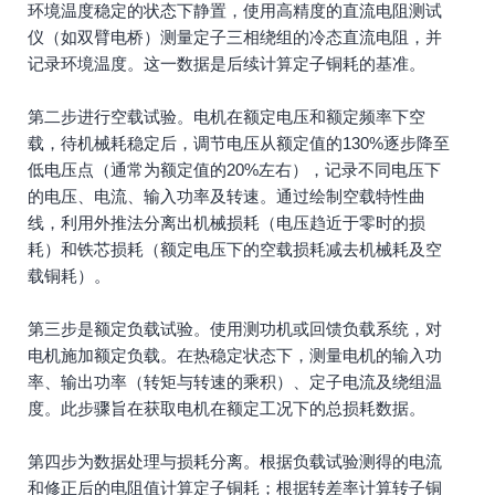
环境温度稳定的状态下静置，使用高精度的直流电阻测试
仪（如双臂电桥）测量定子三相绕组的冷态直流电阻，并
记录环境温度。这一数据是后续计算定子铜耗的基准。
第二步进行空载试验。电机在额定电压和额定频率下空
载，待机械耗稳定后，调节电压从额定值的130%逐步降至
低电压点（通常为额定值的20%左右），记录不同电压下
的电压、电流、输入功率及转速。通过绘制空载特性曲
线，利用外推法分离出机械损耗（电压趋近于零时的损
耗）和铁芯损耗（额定电压下的空载损耗减去机械耗及空
载铜耗）。
第三步是额定负载试验。使用测功机或回馈负载系统，对
电机施加额定负载。在热稳定状态下，测量电机的输入功
率、输出功率（转矩与转速的乘积）、定子电流及绕组温
度。此步骤旨在获取电机在额定工况下的总损耗数据。
第四步为数据处理与损耗分离。根据负载试验测得的电流
和修正后的电阻值计算定子铜耗；根据转差率计算转子铜