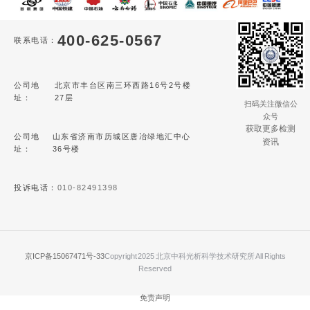
400-625-0567
联系电话：
公司地
北京市丰台区南三环西路16号2号楼
址：
27层
扫码关注微信公
众号
获取更多检测
公司地
山东省济南市历城区唐冶绿地汇中心
资讯
址：
36号楼
投诉电话：
010-82491398
京ICP备15067471号-33
Copyright 2025 北京中科光析科学技术研究所 All Rights
Reserved
免责声明