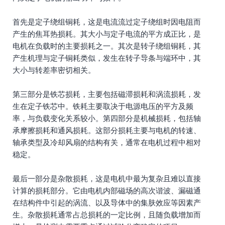
首先是定子绕组铜耗，这是电流流过定子绕组时因电阻而
产生的焦耳热损耗。其大小与定子电流的平方成正比，是
电机在负载时的主要损耗之一。其次是转子绕组铜耗，其
产生机理与定子铜耗类似，发生在转子导条与端环中，其
大小与转差率密切相关。
第三部分是铁芯损耗，主要包括磁滞损耗和涡流损耗，发
生在定子铁芯中。铁耗主要取决于电源电压的平方及频
率，与负载变化关系较小。第四部分是机械损耗，包括轴
承摩擦损耗和通风损耗。这部分损耗主要与电机的转速、
轴承类型及冷却风扇的结构有关，通常在电机过程中相对
稳定。
最后一部分是杂散损耗，这是电机中最为复杂且难以直接
计算的损耗部分。它由电机内部磁场的高次谐波、漏磁通
在结构件中引起的涡流、以及导体中的集肤效应等因素产
生。杂散损耗通常占总损耗的一定比例，且随负载增加而