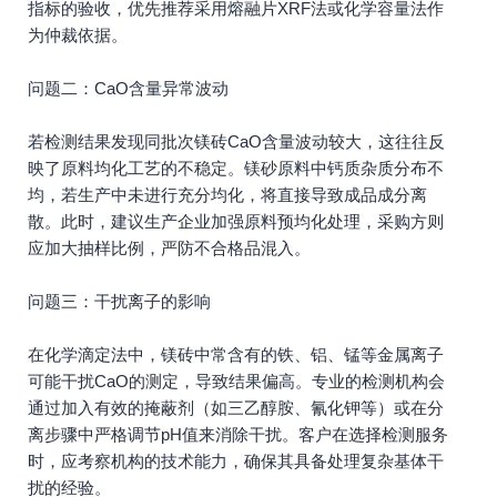
指标的验收，优先推荐采用熔融片XRF法或化学容量法作
为仲裁依据。
问题二：CaO含量异常波动
若检测结果发现同批次镁砖CaO含量波动较大，这往往反
映了原料均化工艺的不稳定。镁砂原料中钙质杂质分布不
均，若生产中未进行充分均化，将直接导致成品成分离
散。此时，建议生产企业加强原料预均化处理，采购方则
应加大抽样比例，严防不合格品混入。
问题三：干扰离子的影响
在化学滴定法中，镁砖中常含有的铁、铝、锰等金属离子
可能干扰CaO的测定，导致结果偏高。专业的检测机构会
通过加入有效的掩蔽剂（如三乙醇胺、氰化钾等）或在分
离步骤中严格调节pH值来消除干扰。客户在选择检测服务
时，应考察机构的技术能力，确保其具备处理复杂基体干
扰的经验。