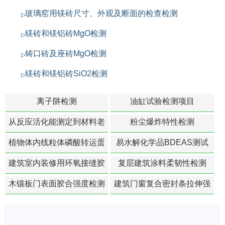
玻璃窑用镁砖尺寸、外观及断面的检查检测
镁砖和镁铝砖MgO检测
铸口砖及座砖MgO检测
镁砖和镁铝砖SiO2检测
离子阱检测
油缸试验检测项目
从反应活化能测定到材料老
粉尘爆炸特性检测
化寿命预测的经典模型
植物体内线粒体磷酸转运蛋
易水解化学品BDEAS测试
白活性检测
建筑室内装修用环氧接缝胶
复层建筑涂料柔韧性检测
苯含量检测
木镶板门表面胶合强度检测
建筑门窗复合密封条拉伸强
度-硬质塑料材料检测