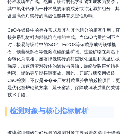
特种玻璃生产线。然而，镁砖的化学矿物组成极为复杂，
其中氧化钙作为一种常见的杂质成分或特定添加组分，其
含量高低对镁砖的高温性能具有决定性影响。
CaO在镁砖中的存在形式及其与其他组分的相互作用，直
接关系到材料内部低熔点相的生成。当CaO含量控制不当
时，极易与镁砖中的SiO2、Fe2O3等杂质形成钙镁橄榄
石、镁蔷薇辉石等低熔点硅酸盐矿物。这些矿物在高温下
会转化为液相，显著降低镁砖的荷重软化温度和高温机械
强度，加速熔渣对砖体的渗透与侵蚀，最终导致窑炉结构
剥落、塌陷等早期损毁事故。因此，开展玻璃窑用镁砖
CaO检测，不仅是���厂材料质量验收的必检项目，更
是优化窑炉砌筑方案、延长窑龄、保障玻璃液质量的关键
技术手段。
检测对象与核心指标解析
玻璃窑用镁砖CaO检测的检测对象主要涵盖各类用于玻璃