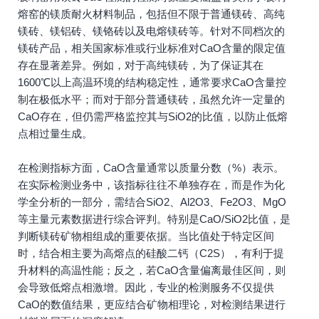
熔窑的镁质耐火材料制品，包括但不限于普通镁砖、高纯
镁砖、镁铝砖、镁铬砖以及电熔镁砖等。针对不同档次的
镁砖产品，相关国家标准或行业标准对CaO含量的限定值
存在显著差异。例如，对于高纯镁砖，为了保证其在
1600℃以上高温环境的结构稳定性，通常要求CaO含量控
制在极低水平；而对于部分普通镁砖，虽然允许一定量的
CaO存在，但仍需严格监控其与SiO2的比值，以防止低熔
点相过量生成。
在检测指标方面，CaO含量通常以质量分数（%）表示。
在实际检测业务中，该指标往往不单独存在，而是作为化
学全分析的一部分，需结合SiO2、Al2O3、Fe2O3、MgO
等主量元素数据进行综合评判。特别是CaO/SiO2比值，是
判断镁砖矿物相组成的重要依据。当比值处于特定区间
时，结合相主要为高熔点的硅酸二钙（C2S），有利于提
升材料的高温性能；反之，若CaO含量偏离最佳区间，则
会导致低熔点相激增。因此，专业的检测服务不仅提供
CaO的数值结果，更应结合矿物相理论，对检测结果进行