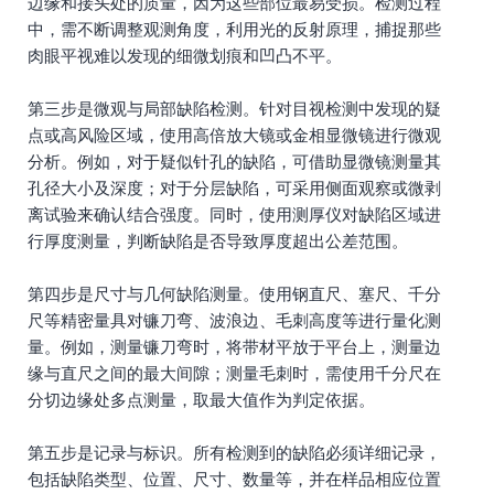
边缘和接头处的质量，因为这些部位最易受损。检测过程
中，需不断调整观测角度，利用光的反射原理，捕捉那些
肉眼平视难以发现的细微划痕和凹凸不平。
第三步是微观与局部缺陷检测。针对目视检测中发现的疑
点或高风险区域，使用高倍放大镜或金相显微镜进行微观
分析。例如，对于疑似针孔的缺陷，可借助显微镜测量其
孔径大小及深度；对于分层缺陷，可采用侧面观察或微剥
离试验来确认结合强度。同时，使用测厚仪对缺陷区域进
行厚度测量，判断缺陷是否导致厚度超出公差范围。
第四步是尺寸与几何缺陷测量。使用钢直尺、塞尺、千分
尺等精密量具对镰刀弯、波浪边、毛刺高度等进行量化测
量。例如，测量镰刀弯时，将带材平放于平台上，测量边
缘与直尺之间的最大间隙；测量毛刺时，需使用千分尺在
分切边缘处多点测量，取最大值作为判定依据。
第五步是记录与标识。所有检测到的缺陷必须详细记录，
包括缺陷类型、位置、尺寸、数量等，并在样品相应位置