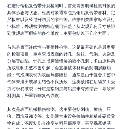
在进行钢铝复合带外观检测时，首先需要明确检测对象的
具体形态与状态。检测对象通常包括钢铝复合带卷材、定
尺板材以及经过分切后的窄带等。依据相关国家标准及行
业标准，外观检测的核心项目涵盖了从宏观几何尺寸缺陷
到微观表面瑕疵的多个维度，主要包括以下几个方面：
首先是表面连续性与完整性检测。这是最基础也是最重要
的检测项目，重点查找表面的针孔、裂纹、气泡、夹杂及
分层等缺陷。针孔是指穿透铝层的微小孔洞，多由原料杂
质或轧制工艺不当引起，会直接破坏材料的防潮屏蔽功
能；气泡则表现为表面局部隆起，通常是由于复合工艺中
气体未排出或界面结合不良所致，这类缺陷在后续加工受
力时极易破裂；分层是指钢层与铝层未有效结合，导致材
料剥离，严重影响复合强度。
其次是表面机械损伤检测。这主要包括划伤、擦伤、压
痕、凹坑及翘皮等。划伤通常由设备接触件粗糙或硬质异
物造成，深度划伤会改变材料局部厚度，甚至裸露钢基