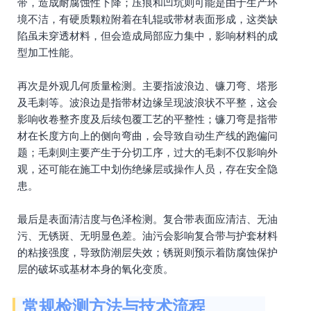
带，造成耐腐蚀性下降；压痕和凹坑则可能是由于生产环
境不洁，有硬质颗粒附着在轧辊或带材表面形成，这类缺
陷虽未穿透材料，但会造成局部应力集中，影响材料的成
型加工性能。
再次是外观几何质量检测。主要指波浪边、镰刀弯、塔形
及毛刺等。波浪边是指带材边缘呈现波浪状不平整，这会
影响收卷整齐度及后续包覆工艺的平整性；镰刀弯是指带
材在长度方向上的侧向弯曲，会导致自动生产线的跑偏问
题；毛刺则主要产生于分切工序，过大的毛刺不仅影响外
观，还可能在施工中划伤绝缘层或操作人员，存在安全隐
患。
最后是表面清洁度与色泽检测。复合带表面应清洁、无油
污、无锈斑、无明显色差。油污会影响复合带与护套材料
的粘接强度，导致防潮层失效；锈斑则预示着防腐蚀保护
层的破坏或基材本身的氧化变质。
常规检测方法与技术流程