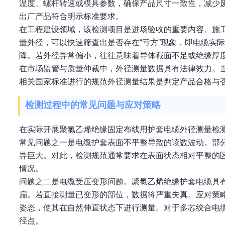
温度、螺杆转速或模具参数，确保产品尺寸一致性，减少
出厂产品符合明示标准要求。
在工程建设领域，该检测项目是进场验收的重要内容。施
量外径，可以快速筛查出是否存在“亏方”现象，即电缆实
降。若外径异常偏小，往往意味着导体截面不足或绝缘厚
在市场监管与质量仲裁中，外径测量数据具有法律效力。
相关国家标准进行的规范外径测量结果是判定产品合格与
检测过程中的常见问题与应对策略
在实际开展聚氯乙烯绝缘固定布线用护套电缆外径测量检
常见问题之一是电缆护套表面不平整导致的读数波动。部
异巨大。对此，检测规范通常要求在表面状态相对平整的
情况。
问题之二是电缆受压变形问题。聚氯乙烯绝缘护套电缆具
扁。若直接测量已变形的部位，数据将严重失真。应对策
姿态，使其在自然伸直状态下进行测量。对于多芯绞合电
径点。