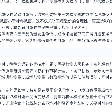
废品率。出厂检验阶段，外径测量作为必检项目，是产品合格证
工单位在采购电缆后，通常会委托第三方检测机构或由监理单位
际截面小于标称截面。这不仅关乎工程造价的合理性，更直接影
度不够，将导致电缆在中发热严重，甚至引发火灾。
当供需双方因产品质量发生争议，或市场监管部门开展流通领域
否的关键证据。它为打击假冒伪劣电缆产品、规范市场秩序提供
测时，往往会遇到各类技术问题，需要检测人员具备丰富的经验
分低质量电缆护套表面存在竹节状纹理、凹坑或颗粒，导致同一
区域进行测量，或增加测量点数取平均值以降低偶然误差，同时
有一定的柔软性，特别是在夏季高温环境下，电缆自身重量或摆
略是在取样时避开受压变形段，测量前将试样平直放置于平台或
缆，还应注意内部线芯分布不均对外径圆度的影响，必要时可轻