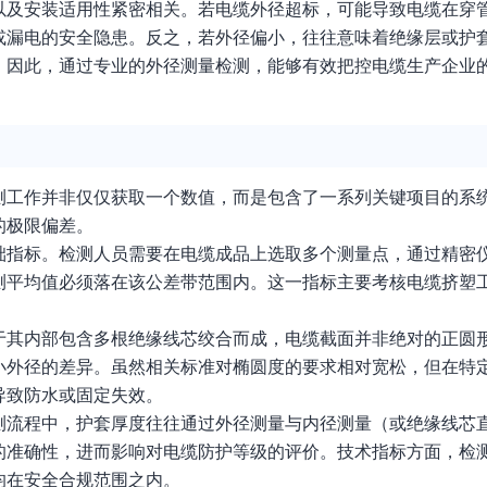
以及安装适用性紧密相关。若电缆外径超标，可能导致电缆在穿
或漏电的安全隐患。反之，若外径偏小，往往意味着绝缘层或护
。因此，通过专业的外径测量检测，能够有效把控电缆生产企业的
测工作并非仅仅获取一个数值，而是包含了一系列关键项目的系
的极限偏差。
础指标。检测人员需要在电缆成品上选取多个测量点，通过精密
测平均值必须落在该公差带范围内。这一指标主要考核电缆挤塑
于其内部包含多根绝缘线芯绞合而成，电缆截面并非绝对的正圆
小外径的差异。虽然相关标准对椭圆度的要求相对宽松，但在特
导致防水或固定失效。
测流程中，护套厚度往往通过外径测量与内径测量（或绝缘线芯
的准确性，进而影响对电缆防护等级的评价。技术指标方面，检
均在安全合规范围之内。