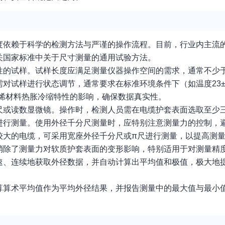
度依赖于科学的检测方法与严谨的操作流程。目前，行业内主流
关国家标准中关于尺寸测量的通用试验方法。
的试样。试样长度应满足测量仪器操作空间的需求，通常不少于
对试样进行状态调节，通常要求在标准环境条件下（如温度23±
乙烯材料热胀冷缩特性的影响，确保数据真实性。
尺或读数显微镜。操作时，检测人员需在电缆护套表面选取至少
进行测量。使用外径千分尺测量时，应特别注意测量力的控制，
较大的电缆，可采用宽座外径千分尺或π尺进行测量，以提高测
消除了测量力对软质护套表面的变形影响，特别适用于对测量精
速、连续地获取外径数据，并自动计算出平均值和极值，极大地
算算术平均值作为平均外径结果，并报告测量中的最大值与最小