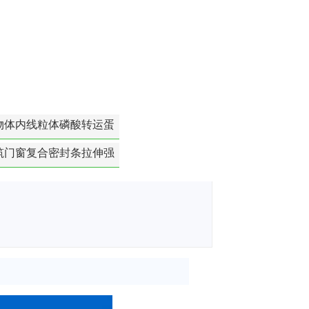
物体内线粒体磷酸转运蛋
白活性检测
筑门窗复合密封条拉伸强
度-硬质塑料材料检测