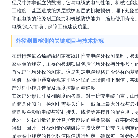
径尺寸并非孤立的数据，它与电缆的电气性能、机械性能
工难度，甚至造成绝缘层或护套层的机械损伤，埋下短路
降低电缆的绝缘耐压能力和机械防护能力，缩短使用寿命
电缆”流入市场，保障工程建设质量。
外径测量检测的关键项目与技术指标
在进行聚氯乙烯绝缘固定布线用护套电缆外径测量时，检
家标准的规定，主要的检测项目包括平均外径与外形尺寸
首先是平均外径的测定。这是判定电缆规格是否达标的基
均值。标准中通常会规定平均外径的上限值和下限值，实
产过程中模具选配及温度控制的精确度。
其次是外形尺寸及椭圆度的考量。对于护套电缆而言，由
的椭圆化倾向。检测中需要关注同一截面上最大外径与最
椭圆度会影响电缆与密封接头、线卡等连接件的配合度，
此外，外径测量还是计算护套厚度的重要依据。在实际检
得出。因此，外径测量的精确度直接决定了护套厚度判定
品标准中规定的具体数值限值进行判定，确保每一项参数