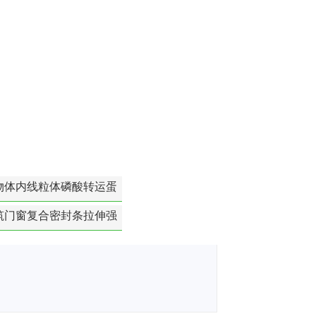
物体内线粒体磷酸转运蛋
白活性检测
筑门窗复合密封条拉伸强
度-硬质塑料材料检测