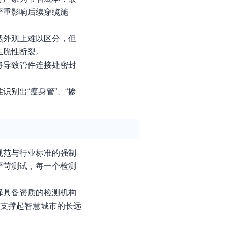
严重影响后续穿缆施
然外观上难以区分，但
生脆性断裂。
将导致管件连接处密封
别出“瘦身管”、“掺
规范与行业标准的强制
严苛测试，每一个检测
择具备资质的检测机构
，支撑起智慧城市的长远