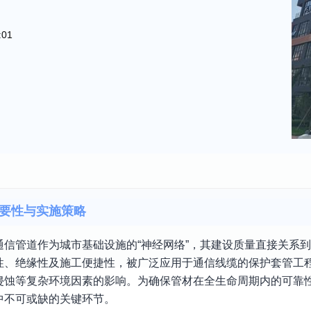
:01
要性与实施策略
信管道作为城市基础设施的“神经网络”，其建设质量直接关系
性、绝缘性及施工便捷性，被广泛应用于通信线缆的保护套管工
侵蚀等复杂环境因素的影响。为确保管材在全生命周期内的可靠
中不可或缺的关键环节。