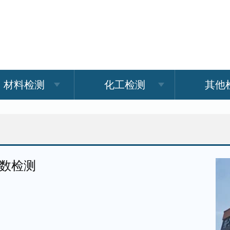
材料检测
化工检测
其他
参数检测