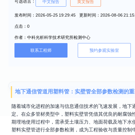
可选语言：
中文报告
英文报告
发布时间：2026-05-25 19:29:45 更新时间：2026-08-06 21:15
点击：0
作者：中科光析科学技术研究所检测中心
联系工程师
预约参观实验室
地下通信管道用塑料管：实壁管全部参数检测的重
随着城市化进程的加速与信息通信技术的飞速发展，地下通
定。在众多管材类型中，塑料实壁管凭借其优良的耐腐蚀
期埋地使用过程中，需承受土壤压力、地面荷载及地下水
塑料实壁管进行全部参数检测，成为工程验收与质量控制