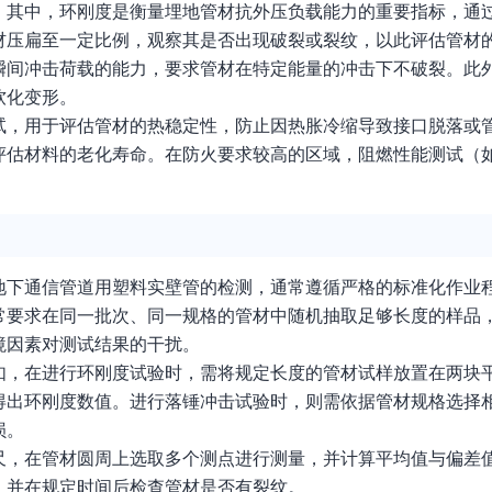
。其中，环刚度是衡量埋地管材抗外压负载能力的重要指标，通
材压扁至一定比例，观察其是否出现破裂或裂纹，以此评估管材
瞬间冲击荷载的能力，要求管材在特定能量的冲击下不破裂。此
软化变形。
试，用于评估管材的热稳定性，防止因热胀冷缩导致接口脱落或
评估材料的老化寿命。在防火要求较高的区域，阻燃性能测试（
地下通信管道用塑料实壁管的检测，通常遵循严格的标准化作业
常要求在同一批次、同一规格的管材中随机抽取足够长度的样品
境因素对测试结果的干扰。
如，在进行环刚度试验时，需将规定长度的管材试样放置在两块
得出环刚度数值。进行落锤冲击试验时，则需依据管材规格选择
损。
尺，在管材圆周上选取多个测点进行测量，并计算平均值与偏差
，并在规定时间后检查管材是否有裂纹。