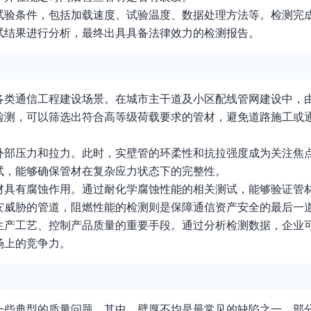
试验条件，包括加载速度、试验温度、数据处理方法等。检测完
试结果进行分析，最终出具具备法律效力的检测报告。
各类通信工程建设场景。在城市主干道及小区配线管网建设中，
检测，可以筛选出符合高等级荷载要求的管材，避免道路施工或
外部压力和拉力。此时，实壁管的环柔性和抗拉强度成为关注焦
试，能够确保管材在复杂应力状态下的完整性。
材具有腐蚀作用。通过耐化学腐蚀性能的相关测试，能够验证管
灾威胁的管道，阻燃性能的检测则是保障通信资产安全的最后一
生产工艺、控制产品质量的重要手段。通过分析检测数据，企业
场上的竞争力。
一些典型的质量问题。其中，壁厚不均是最常见的缺陷之一。部