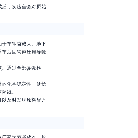
成后，实验室会对原始
由于车辆荷载大、地下
通车后因管道压扁导致
点。通过全部参数检
材的化学稳定性，延长
道防线。
可以及时发现原料配方
分厂家为节省成本，故