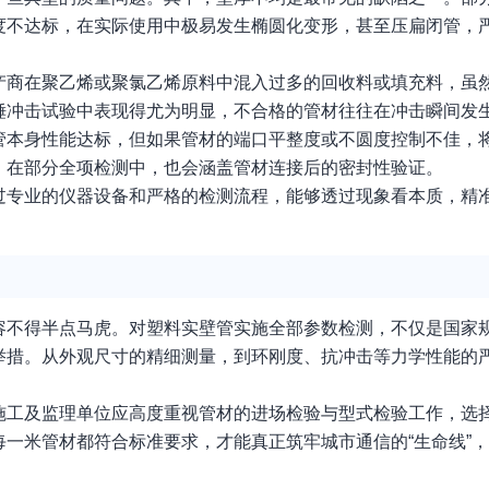
度不达标，在实际使用中极易发生椭圆化变形，甚至压扁闭管，
产商在聚乙烯或聚氯乙烯原料中混入过多的回收料或填充料，虽
锤冲击试验中表现得尤为明显，不合格的管材往往在冲击瞬间发
管本身性能达标，但如果管材的端口平整度或不圆度控制不佳，
，在部分全项检测中，也会涵盖管材连接后的密封性验证。
专业的仪器设备和严格的检测流程，能够透过现象看本质，精准识
容不得半点马虎。对塑料实壁管实施全部参数检测，不仅是国家
举措。从外观尺寸的精细测量，到环刚度、抗冲击等力学性能的
施工及监理单位应高度重视管材的进场检验与型式检验工作，选
一米管材都符合标准要求，才能真正筑牢城市通信的“生命线”