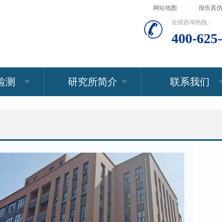
网站地图
报告真
全国咨询热线：
400-625
检测
研究所简介
联系我们