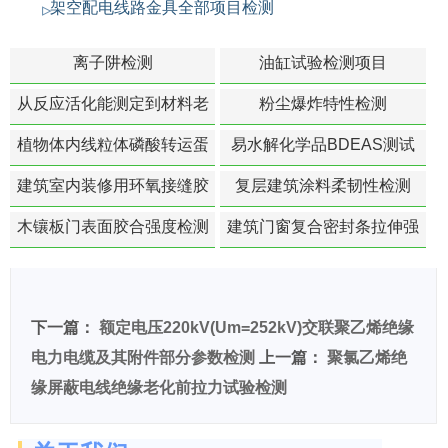
架空配电线路金具全部项目检测
离子阱检测
油缸试验检测项目
从反应活化能测定到材料老
粉尘爆炸特性检测
化寿命预测的经典模型
植物体内线粒体磷酸转运蛋
易水解化学品BDEAS测试
白活性检测
建筑室内装修用环氧接缝胶
复层建筑涂料柔韧性检测
苯含量检测
木镶板门表面胶合强度检测
建筑门窗复合密封条拉伸强
度-硬质塑料材料检测
下一篇：
额定电压220kV(Um=252kV)交联聚乙烯绝缘
电力电缆及其附件部分参数检测
上一篇：
聚氯乙烯绝
缘屏蔽电线绝缘老化前拉力试验检测