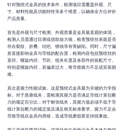
针对预绞式金具的技术条件，检测项目需覆盖外观、尺
寸、材料性能及功能特性等多个维度，以确保全方位评价
产品质量。
首先是外观与尺寸检测。外观质量是金具最直观的体现，
检测人员需通过目测或借助放大镜，检查预绞丝表面是否
存在裂纹、折叠、结疤、锈蚀等有害缺陷。同时，尺寸偏
差直接影响金具与导线的配合度，检测内容包括预绞丝的
直径、螺旋内径、节距、线夹长度及各部件的装配尺寸。
特别是螺旋内径，若偏差过大，将导致握力不足或安装困
难。
其次是握力性能试验。这是预绞式金具最为关键的力学指
标。对于悬垂线夹，需检测其握力是否满足导线计算拉断
力的规定百分比；对于耐张线夹，其握力值必须不低于导
线计算拉断力的规定值且满足相关标准要求。握力不足会
导致导线在金具内滑移，造成导线磨损甚至掉线事故。
第三是破坏载荷试验。该项目的在于验证金具本体在极端