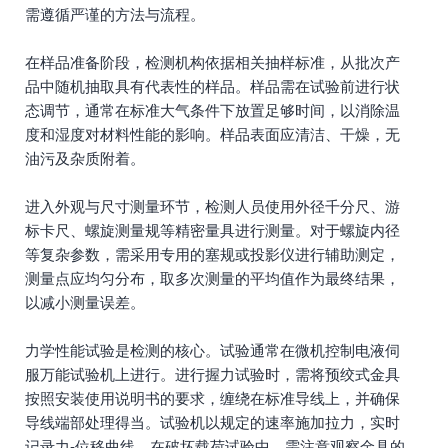
需遵循严谨的方法与流程。
在样品准备阶段，检测机构依据相关抽样标准，从批次产
品中随机抽取具有代表性的样品。样品需在试验前进行状
态调节，通常在标准大气条件下放置足够时间，以消除温
度和湿度对材料性能的影响。样品表面应清洁、干燥，无
油污及杂质附着。
进入外观与尺寸测量环节，检测人员使用外径千分尺、游
标卡尺、螺旋测量规等精密量具进行测量。对于螺旋内径
等复杂参数，需采用专用的塞规或投影仪进行辅助测定，
测量点应均匀分布，取多次测量的平均值作为最终结果，
以减小测量误差。
力学性能试验是检测的核心。试验通常在微机控制电液伺
服万能试验机上进行。进行握力试验时，需将预绞式金具
按照安装使用说明书的要求，缠绕在标准导线上，并确保
导线端部处理得当。试验机以规定的速率施加拉力，实时
记录力-位移曲线。在破坏载荷试验中，需注意观察金具的