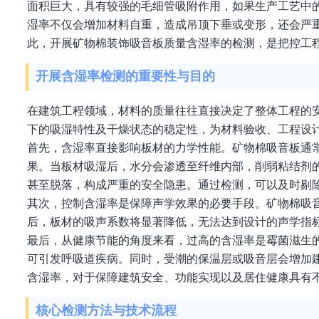
面积巨大，具有较强的毛细管吸附作用，如果生产工艺中
湿率不仅会增加材料自重，造成吊顶下垂或变形，还会严
此，开展矿物棉装饰吸音板质量含湿率的检测，是把控工
开展含湿率检测的重要性与目的
在建筑工程领域，材料的质量往往直接决定了整体工程的
下的吸湿特性及干燥状态的稳定性，为材料验收、工程设
首先，含湿率直接影响板材的力学性能。矿物棉吸音板通
果。当板材吸湿后，水分会渗透至纤维内部，削弱粘结剂
甚至脱落，构成严重的安全隐患。通过检测，可以及时剔
其次，控制含湿率是保障声学效果的必要手段。矿物棉吸
后，板材的吸声系数将显著降低，无法达到设计的声学指
最后，从健康节能的角度来看，过高的含湿率是霉菌滋生
可引发呼吸道疾病。同时，受潮的保温层或吸音层会增加
含湿率，对于保障建筑安全、功能实现以及居住健康具有
核心检测方法与技术流程