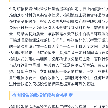
针对矿物棉装饰吸音板质量含湿率的测定，行业内依据相
准确反映材料的真实含水状况。检测流程主要包含样品制
在样品制备阶段，检测人员需从待测批次产品中随机抽取
免操作过程中人为因素引入水分或导致材料损失，需使用
量，记录其初始质量，该步骤需在天平校准合格且环境温
干燥处理是检测流程的核心环节。将制备好的试样置于强
的干燥温度设定在一百摄氏度至一百一十摄氏度之间，以
达到恒重状态。所谓的恒重，是指每隔一定时间间隔（通
检测人员的耐心与细致，必须确保水分彻底去除，否则计
当试样达到恒重后，将其移入干燥器内冷却至室温。冷却
败。冷却完成后，立即称量其干燥后的质量。最终，根据
量管理体系要求，确保数据的可追溯性与准确性。任何环
过计量认证的仪器设备是保障数据真实可靠的基础。
检测报告的数据解读与合格判定
检测报告是连接实验室数据与工程验收的桥梁。一份规范