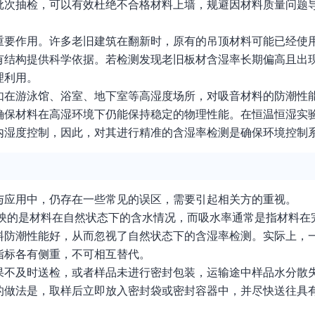
批次抽检，可以有效杜绝不合格材料上墙，规避因材料质量问题
重要作用。许多老旧建筑在翻新时，原有的吊顶材料可能已经使
有结构提供科学依据。若检测发现老旧板材含湿率长期偏高且出
理利用。
如在游泳馆、浴室、地下室等高湿度场所，对吸音材料的防潮性
确保材料在高湿环境下仍能保持稳定的物理性能。在恒温恒湿实
内湿度控制，因此，对其进行精准的含湿率检测是确保环境控制
与应用中，仍存在一些常见的误区，需要引起相关方的重视。
率反映的是材料在自然状态下的含水情况，而吸水率通常是指材料
料防潮性能好，从而忽视了自然状态下的含湿率检测。实际上，
指标各有侧重，不可相互替代。
果不及时送检，或者样品未进行密封包装，运输途中样品水分散
的做法是，取样后立即放入密封袋或密封容器中，并尽快送往具