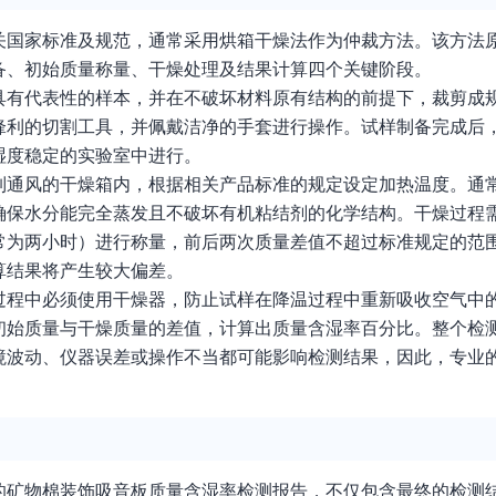
关国家标准及规范，通常采用烘箱干燥法作为仲裁方法。该方法
备、初始质量称量、干燥处理及结果计算四个关键阶段。
具有代表性的样本，并在不破坏材料原有结构的前提下，裁剪成
锋利的切割工具，并佩戴洁净的手套进行操作。试样制备完成后
湿度稳定的实验室中进行。
制通风的干燥箱内，根据相关产品标准的规定设定加热温度。通
确保水分能完全蒸发且不破坏有机粘结剂的化学结构。干燥过程
常为两小时）进行称量，前后两次质量差值不超过标准规定的范
算结果将产生较大偏差。
过程中必须使用干燥器，防止试样在降温过程中重新吸收空气中
初始质量与干燥质量的差值，计算出质量含湿率百分比。整个检
境波动、仪器误差或操作不当都可能影响检测结果，因此，专业
的矿物棉装饰吸音板质量含湿率检测报告，不仅包含最终的检测