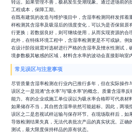
转运。如果管理不善，极易发生受潮现象。通过进场前的
工程成本，保障工期。
在既有建筑的改造与维护项目中，含湿率检测同样发挥着
样检测其含湿率及吸湿后的强度变化，可以为是否保留原
行更换；若数据良好，则可继续使用，从而实现资源的合
此外，在特殊环境工程中，含湿率检测更是不可或缺。例
在设计阶段就需对选材进行严格的含湿率及憎水性测试，
境参数极其敏感的区域，材料含水率的波动会直接影响室
常见误区与注意事项
尽管质量含湿率检测在行业内已推行多年，但在实际操作
误区之一是混淆“含水率”与“吸水率”的概念。质量含湿
能力。有的企业或施工单位误以为吸水率合格即可代表材
如果储存不当，其自然含湿率依然可能超标。因此，两项
误区之二是忽视试样运输与保存环节。在现场取样后，如
导致检测结果失真，无法代表批次产品的真实状况。正确
测试，最大限度保持样品的原有状态。