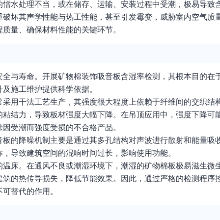
的憎水处理不当，或在储存、运输、安装过程中受潮，极易导致
重破坏其声学性能与热工性能，甚至引发霉变，威胁室内空气质
程质量、确保材料性能的关键环节。
安全与寿命。开展矿物棉装饰吸音板含湿率检测，其根本目的在
计及施工维护提供科学依据。
常采用干法工艺生产，其强度很大程度上依赖于纤维间的交织结
的粘结力，导致板材强度大幅下降。在吊顶应用中，强度下降可
除因受潮而强度受损的不合格产品。
音板的降噪机制主要是通过其多孔结构对声波进行散射和能量吸
标，导致建筑空间的混响时间过长，影响使用功能。
的温床。在通风不良或潮湿环境下，潮湿的矿物棉板极易滋生微
建筑的热传导损失，降低节能效果。因此，通过严格的检测程序
不可替代的作用。