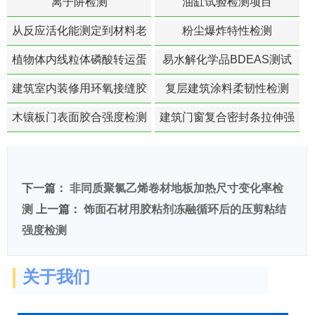
离子阱检测
油缸试验检测项目
从反应活化能测定到材料老
粉尘爆炸特性检测
化寿命预测的经典模型
植物体内线粒体磷酸转运蛋
易水解化学品BDEAS测试
白活性检测
建筑室内装修用环氧接缝胶
复层建筑涂料柔韧性检测
苯含量检测
木镶板门表面胶合强度检测
建筑门窗复合密封条拉伸强
度-硬质塑料材料检测
下一篇：
非同质聚氯乙烯卷材地板加热尺寸变化率检
测
上一篇：
饰面石材用胶粘剂冻融循环后的压剪粘结
强度检测
关于我们