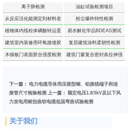
离子阱检测
油缸试验检测项目
从反应活化能测定到材料老
粉尘爆炸特性检测
化寿命预测的经典模型
植物体内线粒体磷酸转运蛋
易水解化学品BDEAS测试
白活性检测
建筑室内装修用环氧接缝胶
复层建筑涂料柔韧性检测
苯含量检测
木镶板门表面胶合强度检测
建筑门窗复合密封条拉伸强
度-硬质塑料材料检测
下一篇：
电力电缆导体用压接型铜、铝接线端子和连
接管尺寸检验检测
上一篇：
额定电压1.8∕3kV及以下风
力发电用耐扭曲软电缆低温弯曲试验检测
关于我们