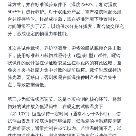
涂方式，并在标准试验条件下（温度23±2℃，相对湿度
50±5%）进行养护。对于双组分产品，需严格按照配比混
合并搅拌均匀。样品成型后，需在标准环境下静置固化，
时间通常不少于7天，以确保水分充分挥发，聚合物交联充
分，形成稳定的物理力学性能。
其次是试件裁切。养护期满后，需将涂膜从脱模介质上取
下，使用标准裁刀裁切成哑铃状（I型或II型）试件。哑铃
状试件的设计旨在保证断裂发生在标距内的有效区域，避
免夹具夹持处应力集中导致的提前破坏。裁切时应保持边
缘光滑、无缺口，否则极易在低温拉伸时产生应力集中
点，导致数据偏低。
第三步为低温状态调节。这是本项检测的核心环节。将裁
切好的试件放入低温箱中，在规定的试验温度下
（如-10℃）恒温保持一定时间（通常不少于2小时），使
试件由表及里彻底达到环境温度。低温箱的控温精度需满
足标准要求，通常控制在±2℃以内。若恒温时间不足，试
件内部温度未达标，测出的数据将不能真实反映低温性