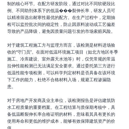
制的核心环节。在配方研发阶段，通过对比不同软硬段比
例、不同助剂体系下的低温���裂伸长率，研发人员可
以精准筛选出耐寒性最优的配方。在生产过程中，定期抽
检可以监控批次间的稳定性，防止因原料波动或工艺偏差
导致的产品降级，避免因质量问题引发的市场索赔风险。
对于建筑工程施工方与监理方而言，该检测是材料进场验
收的“守门员”。在面对低温环境施工项目（如北方地区冬季
施工、冷库建设、室外露天水池等）时，仅凭常规的常温
拉伸性能检测已无法满足安全要求。通过委托第三方进行
低温性能专项检测，可以科学判定材料是否具备在该环境
下工作的能力，杜绝不合格材料入场，规避工程渗漏隐
患。
对于房地产开发商及业主单位，该检测报告是评估建筑防
水工程质量的重要档案。在工程结算与质保期考核中，具
备低温断裂伸长率合格证明的材料，意味着其具有更长的
使用寿命和更低的维护成本，能够有效保障建筑资产的价
值。