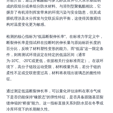
分散介质，通过异氰酸酯与多元醇反应并引入亲水基团制
成的双组分或单组分防水材料。与溶剂型聚氨酯相比，它
摒弃了有机溶剂挥发带来的环境污染与安全隐患，但其成
膜机理涉及水分挥发与交联反应的平衡，这使得其微观结
构对温度变化更为敏感。
检测的核心指标为“低温断裂伸长率”。在标准力学定义中，
断裂伸长率是指试样在拉断时的伸长量与原始标距长度的
百分比，反映了材料塑性变形的能力。而“低温”这一限定条
件，则将测试环境设定在特定的低温区间（通常
为-10℃、-20℃或更低，依据相关行业标准而定）。在该环
境下，高分子链段运动受限，材料模量升高，若分子链的
柔性不足或交联密度过高，材料将表现出玻璃态的脆性特
征。
通过测定低温断裂伸长率，可以量化评估涂料在寒冷气候
下是否仍能保持“橡胶态”的弹性特征，是否具备跟随基层裂
缝伸缩的“桥接”能力。这一指标直接关系到防水层在冬季或
冷库环境下的长期耐久性。