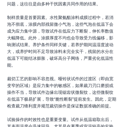
问题，这往往是由多种干扰因素共同作用的结果。
制样质量是首要因素。水性聚氨酯涂料成膜过程中，若消
泡不彻底，涂膜内部残留微小气泡，这些气泡在低温下会
成为应力集中源，导致试件在低应力下断裂，伸长率数值
大幅降低。此外，涂膜厚度不均也会导致受力线偏移，影
响测试结果。养护条件同样关键，若养护期间温湿度波动
大，或养护时间不足导致涂料未完全实干，残留的水分在
低温下可能结冰膨胀，破坏高分子网络，严重劣化低温性
能。
裁切工艺的影响不容忽视。哑铃状试件的过渡区（即由宽
变窄的区域）是应力集中的敏感区，如果裁刀刃口磨损或
操作不当，导致试件边缘出现锯齿状微裂纹，这些微裂纹
在低温下极易扩展，导致“脆性断裂”提前发生。因此，定期
检查裁刀锋利度并规范裁切操作是保证数据准确的前提。
试验操作的时效性也是重要变量。试件从低温箱取出后，
其表面温度会迅速回升，尤其是在夏季或室温较高的实验