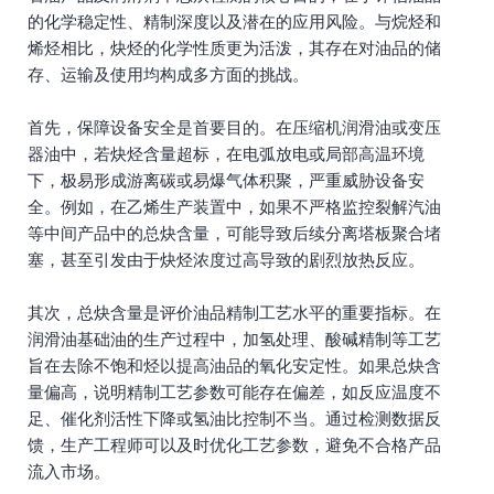
的化学稳定性、精制深度以及潜在的应用风险。与烷烃和
烯烃相比，炔烃的化学性质更为活泼，其存在对油品的储
存、运输及使用均构成多方面的挑战。
首先，保障设备安全是首要目的。在压缩机润滑油或变压
器油中，若炔烃含量超标，在电弧放电或局部高温环境
下，极易形成游离碳或易爆气体积聚，严重威胁设备安
全。例如，在乙烯生产装置中，如果不严格监控裂解汽油
等中间产品中的总炔含量，可能导致后续分离塔板聚合堵
塞，甚至引发由于炔烃浓度过高导致的剧烈放热反应。
其次，总炔含量是评价油品精制工艺水平的重要指标。在
润滑油基础油的生产过程中，加氢处理、酸碱精制等工艺
旨在去除不饱和烃以提高油品的氧化安定性。如果总炔含
量偏高，说明精制工艺参数可能存在偏差，如反应温度不
足、催化剂活性下降或氢油比控制不当。通过检测数据反
馈，生产工程师可以及时优化工艺参数，避免不合格产品
流入市场。