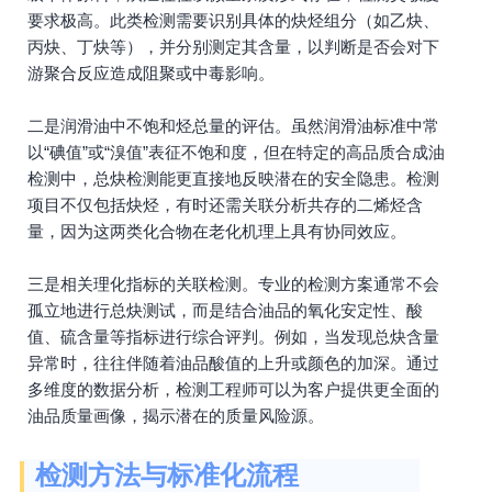
要求极高。此类检测需要识别具体的炔烃组分（如乙炔、
丙炔、丁炔等），并分别测定其含量，以判断是否会对下
游聚合反应造成阻聚或中毒影响。
二是润滑油中不饱和烃总量的评估。虽然润滑油标准中常
以“碘值”或“溴值”表征不饱和度，但在特定的高品质合成油
检测中，总炔检测能更直接地反映潜在的安全隐患。检测
项目不仅包括炔烃，有时还需关联分析共存的二烯烃含
量，因为这两类化合物在老化机理上具有协同效应。
三是相关理化指标的关联检测。专业的检测方案通常不会
孤立地进行总炔测试，而是结合油品的氧化安定性、酸
值、硫含量等指标进行综合评判。例如，当发现总炔含量
异常时，往往伴随着油品酸值的上升或颜色的加深。通过
多维度的数据分析，检测工程师可以为客户提供更全面的
油品质量画像，揭示潜在的质量风险源。
检测方法与标准化流程