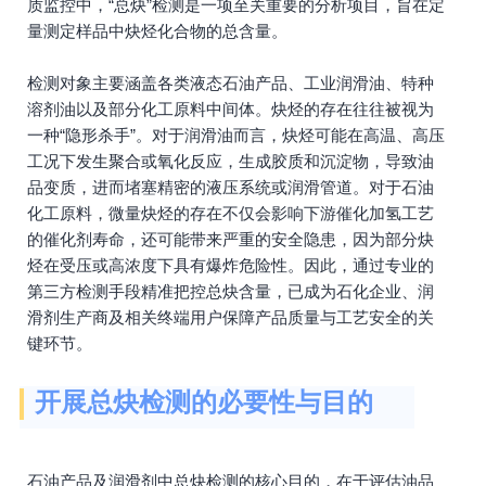
质监控中，“总炔”检测是一项至关重要的分析项目，旨在定
量测定样品中炔烃化合物的总含量。
检测对象主要涵盖各类液态石油产品、工业润滑油、特种
溶剂油以及部分化工原料中间体。炔烃的存在往往被视为
一种“隐形杀手”。对于润滑油而言，炔烃可能在高温、高压
工况下发生聚合或氧化反应，生成胶质和沉淀物，导致油
品变质，进而堵塞精密的液压系统或润滑管道。对于石油
化工原料，微量炔烃的存在不仅会影响下游催化加氢工艺
的催化剂寿命，还可能带来严重的安全隐患，因为部分炔
烃在受压或高浓度下具有爆炸危险性。因此，通过专业的
第三方检测手段精准把控总炔含量，已成为石化企业、润
滑剂生产商及相关终端用户保障产品质量与工艺安全的关
键环节。
开展总炔检测的必要性与目的
石油产品及润滑剂中总炔检测的核心目的，在于评估油品