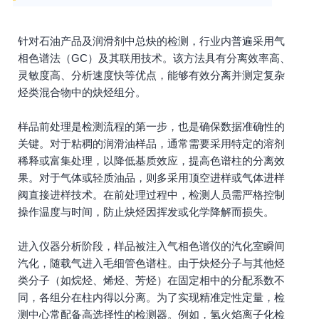
针对石油产品及润滑剂中总炔的检测，行业内普遍采用气
相色谱法（GC）及其联用技术。该方法具有分离效率高、
灵敏度高、分析速度快等优点，能够有效分离并测定复杂
烃类混合物中的炔烃组分。
样品前处理是检测流程的第一步，也是确保数据准确性的
关键。对于粘稠的润滑油样品，通常需要采用特定的溶剂
稀释或富集处理，以降低基质效应，提高色谱柱的分离效
果。对于气体或轻质油品，则多采用顶空进样或气体进样
阀直接进样技术。在前处理过程中，检测人员需严格控制
操作温度与时间，防止炔烃因挥发或化学降解而损失。
进入仪器分析阶段，样品被注入气相色谱仪的汽化室瞬间
汽化，随载气进入毛细管色谱柱。由于炔烃分子与其他烃
类分子（如烷烃、烯烃、芳烃）在固定相中的分配系数不
同，各组分在柱内得以分离。为了实现精准定性定量，检
测中心常配备高选择性的检测器。例如，氢火焰离子化检