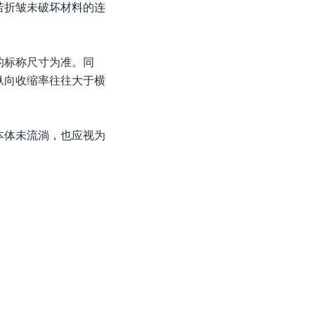
若折皱未破坏材料的连
的标称尺寸为准。同
纵向收缩率往往大于横
本体未流淌，也应视为