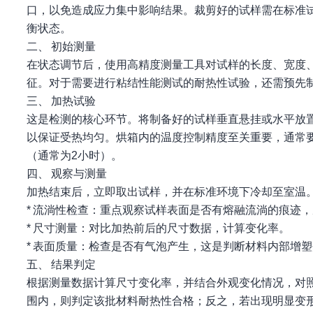
口，以免造成应力集中影响结果。裁剪好的试样需在标准试验
衡状态。
二、 初始测量
在状态调节后，使用高精度测量工具对试样的长度、宽度
征。对于需要进行粘结性能测试的耐热性试验，还需预先
三、 加热试验
这是检测的核心环节。将制备好的试样垂直悬挂或水平放
以保证受热均匀。烘箱内的温度控制精度至关重要，通常要
（通常为2小时）。
四、 观察与测量
加热结束后，立即取出试样，并在标准环境下冷却至室温
* 流淌性检查：重点观察试样表面是否有熔融流淌的痕迹
* 尺寸测量：对比加热前后的尺寸数据，计算变化率。
* 表面质量：检查是否有气泡产生，这是判断材料内部增
五、 结果判定
根据测量数据计算尺寸变化率，并结合外观变化情况，对
围内，则判定该批材料耐热性合格；反之，若出现明显变