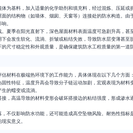
混体为基料，加入适量的化学助剂和填充料，经过混炼、压延或
屋面的结构物（如墙体、烟囱、天窗等）连接处的防水构造。由
影响。
。夏季在阳光直射下，深色屋面材料表面温度可急剧升高，甚至达
用下会发生软化、流淌、折皱或粘结失效，导致防水层变薄甚至
下的尺寸稳定性和外观质量，是确保建筑防水工程质量的第一道
评估材料在极端热环境下的工作能力，具体体现在以下几个方面
热固性特征，温度升高会导致分子链运动加剧，宏观表现为材料
产生的蠕变或流淌。
搭接，高温导致的材料变形会破坏搭接边的粘结强度，形成渗水
。
落，不仅影响防水功能，还可能造成高空坠物风险。耐热性指标
的现实意义。