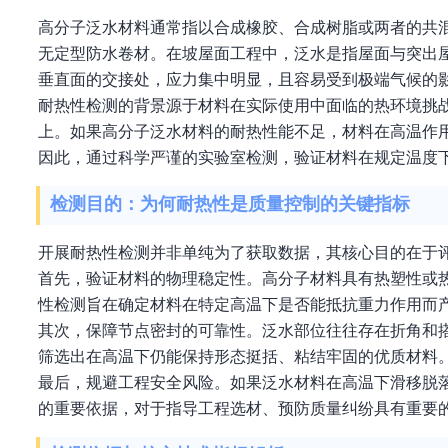
高分子泛水材料通常指以合成橡胶、合成树脂或两者的共
无定型防水卷材。在坡屋面工程中，泛水是指屋面与突出
垂直面的交接处，应力集中明显，且容易受到极端气候的
耐热性检测的背景源于材料在实际使用中面临的热环境挑战
上。如果高分子泛水材料的耐热性能不足，材料在高温作
因此，通过科学严谨的实验室检测，验证材料在规定温度
检测目的：为何耐热性是质量控制的关键指标
开展耐热性检测并非单纯为了获取数据，其核心目的在于
首先，验证材料的物理稳定性。高分子材料具有热塑性或
性检测旨在确定材料在特定高温下是否能抵抗重力作用而
其次，保障节点密封的可靠性。泛水部位往往存在折角和
筛选出在高温下仍能保持形态挺括、粘结牢固的优质材料
最后，规避工程安全风险。如果泛水材料在高温下滑移脱
的重要依据，对于指导工程选材、预防质量纠纷具有重要