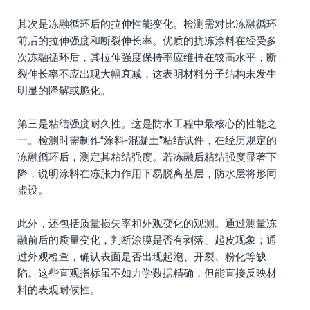
其次是冻融循环后的拉伸性能变化。检测需对比冻融循环
前后的拉伸强度和断裂伸长率。优质的抗冻涂料在经受多
次冻融循环后，其拉伸强度保持率应维持在较高水平，断
裂伸长率不应出现大幅衰减，这表明材料分子结构未发生
明显的降解或脆化。
第三是粘结强度耐久性。这是防水工程中最核心的性能之
一。检测时需制作“涂料-混凝土”粘结试件，在经历规定的
冻融循环后，测定其粘结强度。若冻融后粘结强度显著下
降，说明涂料在冻胀力作用下易脱离基层，防水层将形同
虚设。
此外，还包括质量损失率和外观变化的观测。通过测量冻
融前后的质量变化，判断涂膜是否有剥落、起皮现象；通
过外观检查，确认表面是否出现起泡、开裂、粉化等缺
陷。这些直观指标虽不如力学数据精确，但能直接反映材
料的表观耐候性。