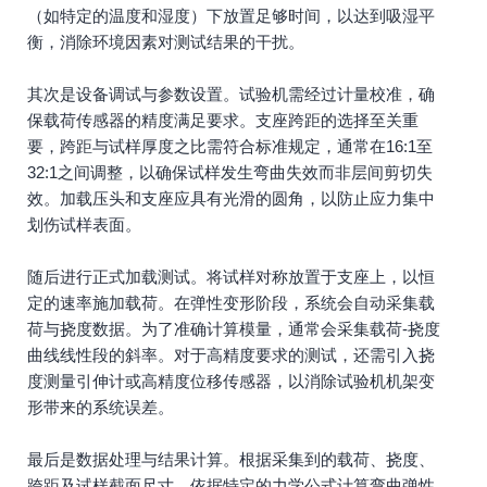
（如特定的温度和湿度）下放置足够时间，以达到吸湿平
衡，消除环境因素对测试结果的干扰。
其次是设备调试与参数设置。试验机需经过计量校准，确
保载荷传感器的精度满足要求。支座跨距的选择至关重
要，跨距与试样厚度之比需符合标准规定，通常在16:1至
32:1之间调整，以确保试样发生弯曲失效而非层间剪切失
效。加载压头和支座应具有光滑的圆角，以防止应力集中
划伤试样表面。
随后进行正式加载测试。将试样对称放置于支座上，以恒
定的速率施加载荷。在弹性变形阶段，系统会自动采集载
荷与挠度数据。为了准确计算模量，通常会采集载荷-挠度
曲线线性段的斜率。对于高精度要求的测试，还需引入挠
度测量引伸计或高精度位移传感器，以消除试验机机架变
形带来的系统误差。
最后是数据处理与结果计算。根据采集到的载荷、挠度、
跨距及试样截面尺寸，依据特定的力学公式计算弯曲弹性