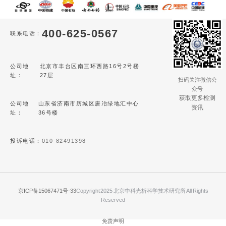
400-625-0567
联系电话：
公司地
北京市丰台区南三环西路16号2号楼
址：
27层
扫码关注微信公
众号
获取更多检测
公司地
山东省济南市历城区唐冶绿地汇中心
资讯
址：
36号楼
投诉电话：
010-82491398
京ICP备15067471号-33
Copyright 2025 北京中科光析科学技术研究所 All Rights
Reserved
免责声明