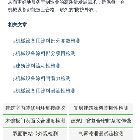
从而更好地服务于制造业的高质量发展需求，确保每一台
机械设备都能披上合格、耐久的“防护外衣”。
相关文章：
机械设备用涂料部分参数检测
机械设备涂料部分项目检测
建筑涂料流动性检测
机械设备涂料附着力检测
机械设备用涂料耐油性检测
建筑室内装修用环氧接缝胶
复层建筑涂料柔韧性检测
苯含量检测
木镶板门表面胶合强度检测
建筑门窗复合密封条拉伸强
度-硬质塑料材料检测
双面胶粘带外观检测
气雾漆泄漏试验检测