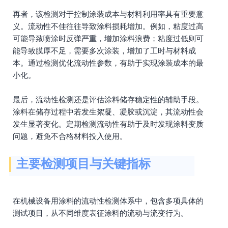
再者，该检测对于控制涂装成本与材料利用率具有重要意
义。流动性不佳往往导致涂料损耗增加。例如，粘度过高
可能导致喷涂时反弹严重，增加涂料浪费；粘度过低则可
能导致膜厚不足，需要多次涂装，增加了工时与材料成
本。通过检测优化流动性参数，有助于实现涂装成本的最
小化。
最后，流动性检测还是评估涂料储存稳定性的辅助手段。
涂料在储存过程中若发生絮凝、凝胶或沉淀，其流动性会
发生显著变化。定期检测流动性有助于及时发现涂料变质
问题，避免不合格材料投入使用。
主要检测项目与关键指标
在机械设备用涂料的流动性检测体系中，包含多项具体的
测试项目，从不同维度表征涂料的流动与流变行为。