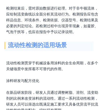
检测结束后，需对原始数据进行处理。对于非牛顿流体，
应绘制流变曲线以全面分析其流动行为。检测报告应包含
样品信息、环境条件、检测依据、仪器型号、检测结果及
必要的判定结论。若检测过程中出现异常现象，如凝胶、
气泡干扰等，也应在报告中予以记录说明。
流动性检测的适用场景
流动性检测贯穿于机械设备用涂料的全生命周期，在多个
关键场景中发挥着不可替代的作用。
涂料研发与配方优化
在新品研发阶段，研发人员通过调整树脂、溶剂、流变助
剂的比例来改变涂料的流动性。通过一系列流动性检测，
研发人员可以筛选出既满足施工要求又具备优异流平抗流