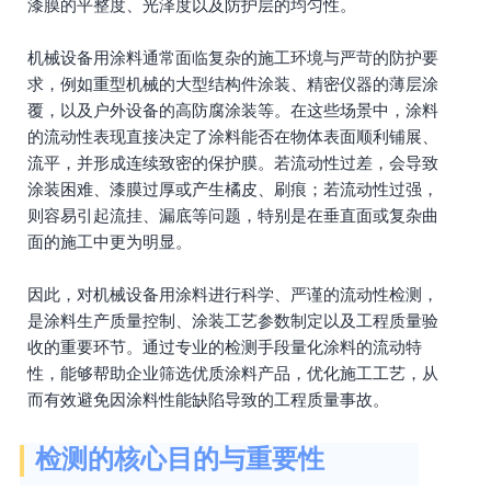
漆膜的平整度、光泽度以及防护层的均匀性。
机械设备用涂料通常面临复杂的施工环境与严苛的防护要
求，例如重型机械的大型结构件涂装、精密仪器的薄层涂
覆，以及户外设备的高防腐涂装等。在这些场景中，涂料
的流动性表现直接决定了涂料能否在物体表面顺利铺展、
流平，并形成连续致密的保护膜。若流动性过差，会导致
涂装困难、漆膜过厚或产生橘皮、刷痕；若流动性过强，
则容易引起流挂、漏底等问题，特别是在垂直面或复杂曲
面的施工中更为明显。
因此，对机械设备用涂料进行科学、严谨的流动性检测，
是涂料生产质量控制、涂装工艺参数制定以及工程质量验
收的重要环节。通过专业的检测手段量化涂料的流动特
性，能够帮助企业筛选优质涂料产品，优化施工工艺，从
而有效避免因涂料性能缺陷导致的工程质量事故。
检测的核心目的与重要性