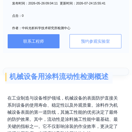
发布时间：2026-05-26 09:04:11 更新时间：2026-07-24 15:55:41
点击：0
作者：中科光析科学技术研究所检测中心
联系工程师
预约参观实验室
机械设备用涂料流动性检测概述
在工业制造与设备维护领域，机械设备的表面防护直接关
系到设备的使用寿命、稳定性以及外观质量。涂料作为机
械设备表面的第一道防线，其施工性能的优劣决定了最终
的防护效果。其中，流动性是涂料施工性能中最基础、最
关键的指标之一。它不仅影响涂装的作业效率，更决定了