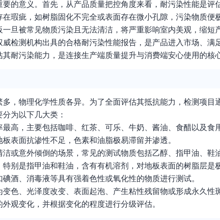
重要的意义。首先，从产品质量把控角度来看，耐污染性能是评
存在瑕疵，如树脂固化不完全或表面存在微小孔隙，污染物质便
板一旦被常见物质污染且无法清洁，将严重影响室内美观，缩短
权威检测机构出具的合格耐污染性能报告，是产品进入市场、满
估其耐污染能力，是连接生产端质量提升与消费端安心使用的核
繁多，物理化学性质各异。为了全面评估其抵抗能力，检测项目
要分为以下几大类：
率最高，主要包括咖啡、红茶、可乐、牛奶、酱油、食醋以及食
地板表面抗渗性不足，色素和油脂极易滞留并渗透。
清洁或意外倾倒的场景，常见的测试物质包括乙醇、指甲油、鞋
，特别是指甲油和鞋油，含有有机溶剂，对地板表面的树脂层是
如碘酒、消毒液等具有强着色性或氧化性的物质进行测试。
为变色、光泽度改变、表面起泡、产生粘性残留物或形成永久性
的外观变化，并根据变化的程度进行分级评估。