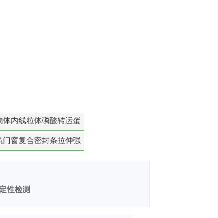
物体内线粒体磷酸转运蛋
白活性检测
筑门窗复合密封条拉伸强
度-硬质塑料材料检测
稳定性检测