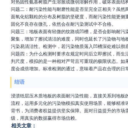
对热固性氨基树脂产生溶胀或微弱溶解作用，破坏表面结
问题二：耐污染性能与耐磨性能是否呈完全正相关？虽然
面氧化铝颗粒的分布及树脂的坚硬度，而耐污染性能更侧
固化不良存在微孔，依然会在耐污染测试中不合格。
问题三：地板表面有轻微的纹路或凹槽，是否会影响耐污
聚集，增加了擦拭清洁的难度，同时也延长了污染物与地
污染易清洁性。检测中，若污染物质落入凹槽深处难以彻
问题四：为什么检测时要求在规定时间后立即擦拭，而生
判尺度，模拟的是一种相对严苛且可重现的极限状态。如
度会成倍增加。标准检测的通过，意味着产品在合理的日
结语
浸渍纸层压木质地板的表面耐污染性能，直接关系到地板
流程，运用多元化的污染物模拟真实使用场景，能够精准
背书，为消费者权益提供坚实保障。面对日益提升的市场
级，用真实的数据赢得市场信赖。
相关文章：