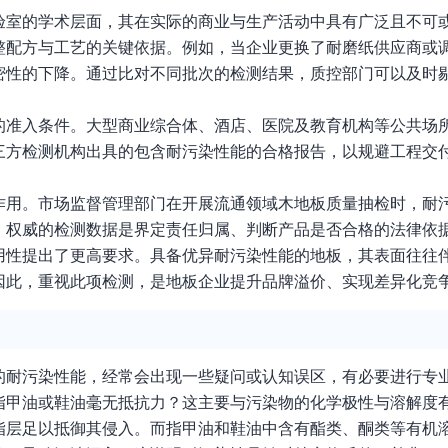
验室的学术层面，其在实际的商业与生产活动中具有广泛且不可
整配方与工艺的关键依据。例如，当企业更换了耐磨纸供应商或
密性的下降。通过比对不同批次的检测结果，质控部门可以及时
的准入条件。大型商业综合体、酒店、医院及教育机构等公共场
三方检测机构出具的包含耐污染性能的合格报告，以规避工程交
作用。市场监督管理部门在开展流通领域木地板质量抽检时，耐
，权威的检测数据是界定责任归属、判断产品是否合格的法律依
用性提出了更高要求。具备优异耐污染性能的地板，其表面往往
因此，重视此项检测，是地板企业提升品牌溢价、实现差异化竞
的耐污染性能，经常会出现一些疑问或认知误区，有必要进行专
指甲油或鞋油毫无抵抗力？这主要与污染物的化学极性与溶解度
脂层足以抵御其侵入。而指甲油和鞋油中含有酯类、酮类等有机