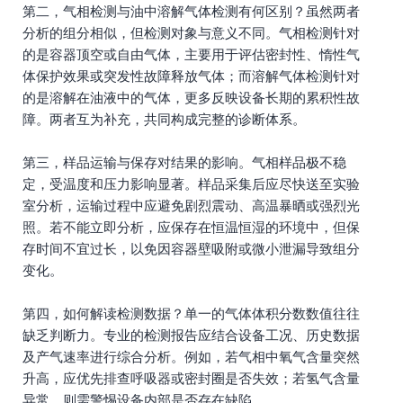
第二，气相检测与油中溶解气体检测有何区别？虽然两者
分析的组分相似，但检测对象与意义不同。气相检测针对
的是容器顶空或自由气体，主要用于评估密封性、惰性气
体保护效果或突发性故障释放气体；而溶解气体检测针对
的是溶解在油液中的气体，更多反映设备长期的累积性故
障。两者互为补充，共同构成完整的诊断体系。
第三，样品运输与保存对结果的影响。气相样品极不稳
定，受温度和压力影响显著。样品采集后应尽快送至实验
室分析，运输过程中应避免剧烈震动、高温暴晒或强烈光
照。若不能立即分析，应保存在恒温恒湿的环境中，但保
存时间不宜过长，以免因容器壁吸附或微小泄漏导致组分
变化。
第四，如何解读检测数据？单一的气体体积分数数值往往
缺乏判断力。专业的检测报告应结合设备工况、历史数据
及产气速率进行综合分析。例如，若气相中氧气含量突然
升高，应优先排查呼吸器或密封圈是否失效；若氢气含量
异常，则需警惕设备内部是否存在缺陷。