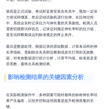
第四是正式试验。将试样妥善安装在夹具中，预加一定张
力使试样绷直，然后启动试验机进行拉伸。在拉伸过程
中，系统会实时记录拉力与伸长量的关系曲线。检测人员
需密切观察试样状态，记录达到规定伸长率时的拉力值，
直至试样断裂或达到标准规定的终止条件。
最后是数据处理。根据记录的原始数据，计算各试样的伸
长率指标。需剔除在夹具附近断裂或发生打滑的无效数
据，对有效数据进行统计分析，计算平均值、标准差及变
异系数，最终出具检测结果。
影响检测结果的关键因素分析
在实际检测操作中，多种因素可能对最终的标称伸长率结
果产生偏差，识别并控制这些因素是提升检测质量的关
键。