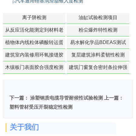
汽车通用锂基润滑脂锥入度检测
离子阱检测
油缸试验检测项目
从反应活化能测定到材料老
粉尘爆炸特性检测
化寿命预测的经典模型
植物体内线粒体磷酸转运蛋
易水解化学品BDEAS测试
白活性检测
建筑室内装修用环氧接缝胶
复层建筑涂料柔韧性检测
苯含量检测
木镶板门表面胶合强度检测
建筑门窗复合密封条拉伸强
度-硬质塑料材料检测
下一篇：
涂塑钢质电缆导管耐候性试验检测
上一篇：
塑料管材受压开裂稳定性检测
关于我们