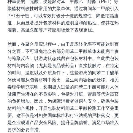
种重要的二元酸，便是聚对苯二甲酸乙二醇酯（PET）等
聚酯材料改性时常用的共聚单体。通过将间苯二甲酸引入
PET分子链，可以有效打破分子链的规整性，降低结晶速
度，从而显著提升包装材料的透明度和耐热性，使其在热
灌装、高温杀菌等严苛应用场景下表现更优。
然而，在聚合反应过程中，由于反应转化率不可能达到百
分之百，不可避免地会有部分间苯二甲酸单体未能完全参
与缩聚反应，以游离状态残留在包装材料中。当此类包装
材料与内容物（尤其是食品或药品）直接接触时，在特定
的时间、温度以及介质条件下，这些游离的间苯二甲酸单
体便可能从包装材料中溶出，发生向内容物的迁移。相关
毒理学研究表明，长期摄入过量的间苯二甲酸可能对人体
健康产生潜在的不良影响，包括对肝脏、肾脏等代谢器官
的负担增加。因此，为保障消费者健康与安全，确保包装
材料的合规性，开展包装材料间苯二甲酸检测工作至关重
要。这不仅是对相关国家标准和行业法规的严格落实，更
是企业规避产品安全风险、提升品牌信誉、满足市场准入
要求的必要举措。