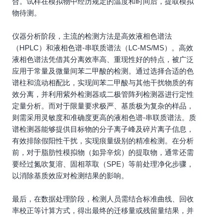
合。试样在模拟物中经历规定的温度和时间后，提取模拟
物待测。
仪器分析阶段，主流的检测方法是高效液相色谱法
（HPLC）和液相色谱-串联质谱法（LC-MS/MS）。高效
液相色谱法凭借其分离效率高、重现性好的特点，被广泛
应用于常量及微量间苯二甲酸的检测。通过选择合适的色
谱柱和流动相配比，实现间苯二甲酸与其他干扰物质的有
效分离，并利用紫外检测器或二极管阵列检测器进行定性
定量分析。而对于限量要求极严、基质极为复杂的样品，
则需采用灵敏度和准确度更高的液相色谱-串联质谱法。质
谱检测器能够提供目标物的分子离子峰及碎片离子信息，
有效排除假阳性干扰，实现痕量级别的精准检测。在分析
前，对于脂肪性模拟物（如异辛烷）的提取物，通常还需
要经过氮吹复溶、固相萃取（SPE）等前处理净化步骤，
以消除基质效应对检测结果的影响。
最后，在数据处理阶段，检测人员需结合标准曲线、回收
率校正等计算方式，得出最终的迁移量或残留量结果，并